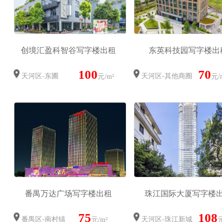
创境汇盈科智谷写字楼出租
东英科技园写字楼出
100
70
天河区-东圃
天河区-其他商圈
元/m²
元/
番禺万达广场写字楼出租
珠江国际大厦写字楼
75
108
番禺区-南村镇
天河区-珠江新城
元/m²
元