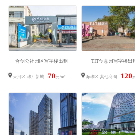
合创公社园区写字楼出租
TIT创意园写字楼出
70
120
天河区-珠江新城
海珠区-其他商圈
元/m²
元