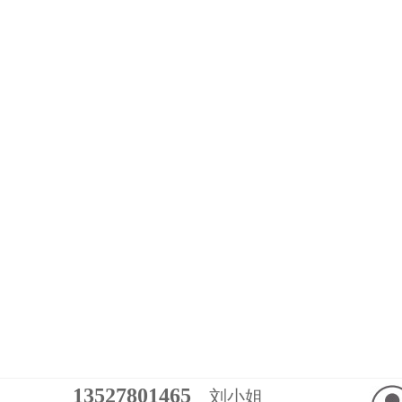
13527801465
刘小姐