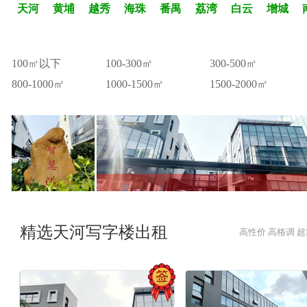
天河
黄埔
越秀
海珠
番禺
荔湾
白云
增城
100㎡以下
100-300㎡
300-500㎡
800-1000㎡
1000-1500㎡
1500-2000㎡
精选天河写字楼出租
高性价 高格调 