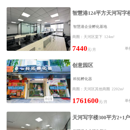
智慧港企业孵化基地
商圈：天河区棠下 124m²
7440
单价
元/月
创意园区
科拓孵化器
商圈：天河区其他商圈 2202m²
1761600
单价
元/月