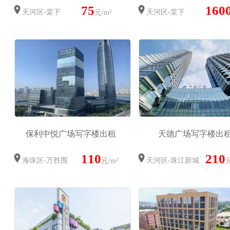
75
160
天河区-棠下
天河区-棠下
元/m²
保利中悦广场写字楼出租
天德广场写字楼出
110
210
海珠区-万胜围
天河区-珠江新城
元/m²
元