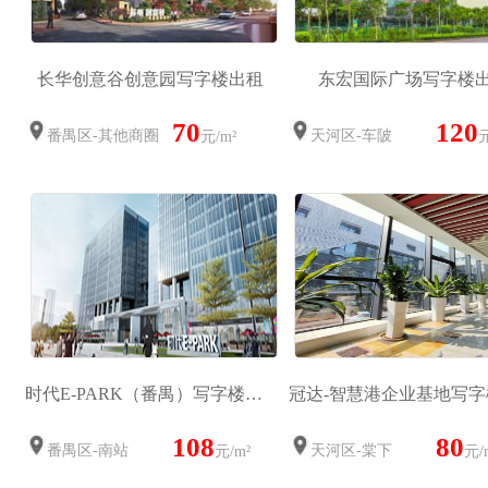
长华创意谷创意园写字楼出租
东宏国际广场写字楼
70
120
番禺区-其他商圈
天河区-车陂
元/m²
元
时代E-PARK（番禺）写字楼出租
冠达-智慧港企业基地写
108
80
番禺区-南站
天河区-棠下
元/m²
元/