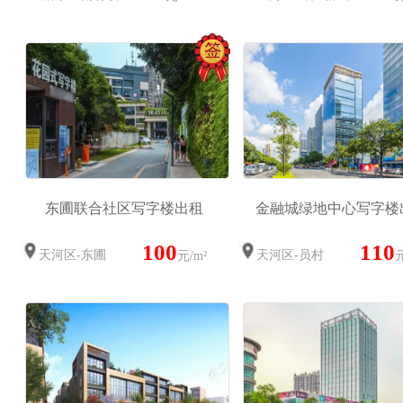
东圃联合社区写字楼出租
金融城绿地中心写字楼
100
110
天河区-东圃
天河区-员村
元/m²
元