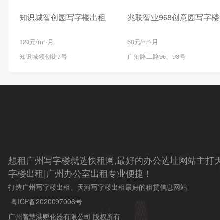
知识城智创园写字楼出租
兆联智业968创意园写字
120元/m²⋅月
60元/m²⋅月
知识城领创街7号
广汕路二路96、98号
想租广州写字楼就选快租网,最好的办公选址网站主打天
字楼出租|广州办公室出租专业便捷！
打造广州写字楼出租、天河写字楼出租最好的租赁信息网站
粤ICP备2020097006号
广州智慧港孵化器有限公司 版权所有