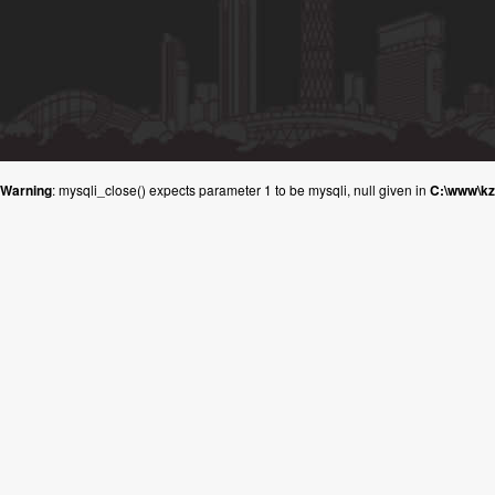
Warning
: mysqli_close() expects parameter 1 to be mysqli, null given in
C:\www\k