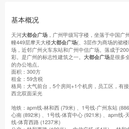
基本概况
天河
，广州甲级写字楼，坐落于中国广州
大都会广场
幢449层摩天大楼
(、3层作为商场的裙
大都会广场
场，近邻广州火车东站和广州中信广场。落成于2007
彩。是广州的标志性建筑之一。
是很多全
大都会广场
的办公地点。
面积：300方
租金：59含税
格局：大气前台，5个房间+1个机房，员工区，有
西北双面采光
地铁：apm线-林和西 (79米) 、1号线-广州东站 (88
心南 (892米) 、1号线-体育中心 (921米) 、apm线-天
线-体育西路 (1237米)