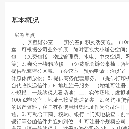
基本概况
房源亮点
一、实租辦公室：1. 辦公室面积灵活变通。（10m
室，可根据公司业务扩展，随时更换大小辦公空间）2
包。（免费包括：物业管理费、水电、中央空调、
等）3. 辦公环境精装修。（免费配套辦公桌椅，落
提供配套辦公区域。（会议室：预约申请；洽谈室
休息休闲放松）5. 提供商务配套服务。（提供打印
台代收快递信件）6. 地址注冊服务。（地址可注冊
小规模、一般纳税人看场地）二、实体场地，虚拟地址褂
100m2辦公室，地址已接受街道备案。2. 签约租
的房产资料，客户有权使用租凭地址作为公司注冊、
途。3. 可配合工商、税局、银行上门实地核查，前
银行等公函信件并通知到位。4. 可注冊小规模公司
升级申请一般纳税人，注冊外资公司企-业。5. 申