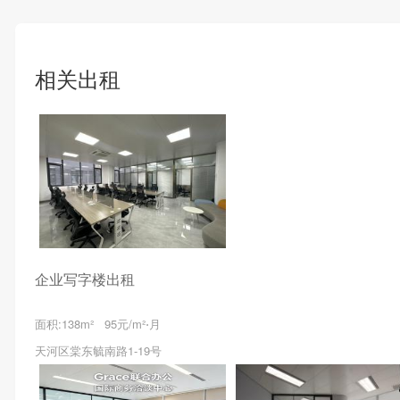
相关出租
企业写字楼出租
面积:138m² 95元/m²⋅月
天河区棠东毓南路1-19号