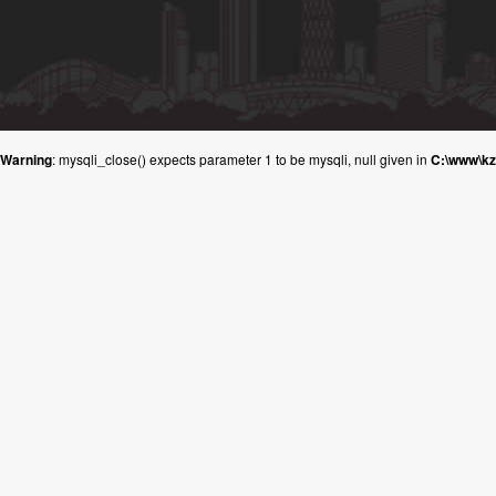
Warning
: mysqli_close() expects parameter 1 to be mysqli, null given in
C:\www\k