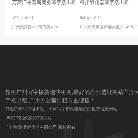
万菱汇格蕾斯商务写字楼出租
科拓孵化器写字楼出租
100元/m²⋅月
800元/m²⋅月
广州天河路230号万菱4701
广州市天河区黄埔大道中149号
想租广州写字楼就选快租网,最好的办公选址网站主打天
字楼出租|广州办公室出租专业便捷！
打造广州写字楼出租、天河写字楼出租最好的租赁信息网站
粤ICP备2020097006号
广州智慧港孵化器有限公司 版权所有