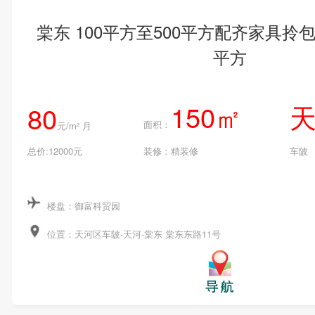
棠东 100平方至500平方配齐家具拎包
平方
150㎡
80
面积：
元/m² 月
总价:12000元
装修：精装修
车陂
楼盘：御富科贸园
位置：天河区车陂-天河-棠东 棠东东路11号