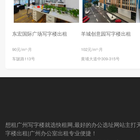
东宏国际广场写字楼出租
羊城创意园写字楼出租
90元/m²⋅月
102元/m²⋅月
车陂路113号
黄埔大道中309-315号
想租广州写字楼就选快租网,最好的办公选址网站主打天
字楼出租|广州办公室出租专业便捷！