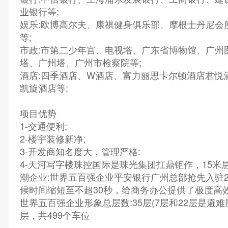
业银行等;
娱乐:欧博高尔夫、康祺健身俱乐部、摩根士丹尼会
等;
市政:市第二少年宫、电视塔、广东省博物馆、广州
塔、广州塔、广州市检察院等;
酒店:四季酒店、W酒店、富力丽思卡尔顿酒店君悦
凯旋酒店等;
项目优势
1-交通便利;
2-楼宇装修新净;
3-开发商知名度大，管理严格:
4-天河写字楼珠控国际是珠光集团扛鼎钜作，15米
潮企业:世界五百强企业平安银行广州总部抢先入驻
候时间缩短至不超30秒，给商务办公提供了极度高
世界五百强企业形象总层数:35层(7层和22层是避难层
层，共499个车位