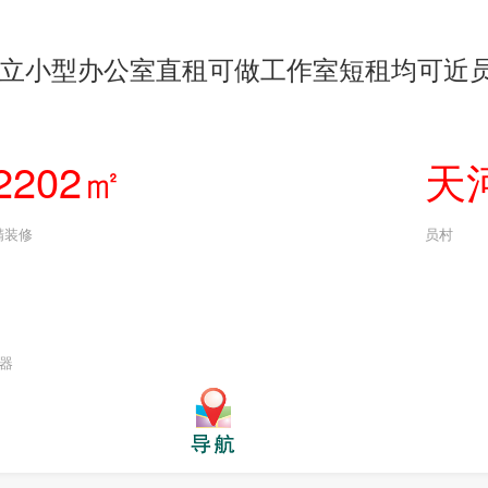
立小型办公室直租可做工作室短租均可近
2202㎡
天
精装修
员村
化器