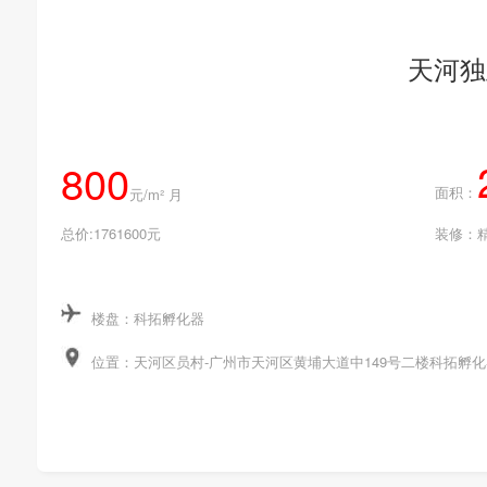
天河独
800
面积：
元/m² 月
总价:1761600元
装修：
楼盘：科拓孵化器
位置：天河区员村-广州市天河区黄埔大道中149号二楼科拓孵