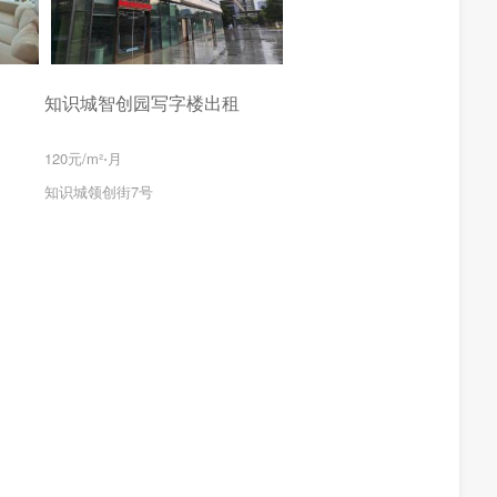
知识城智创园写字楼出租
120元/m²⋅月
知识城领创街7号