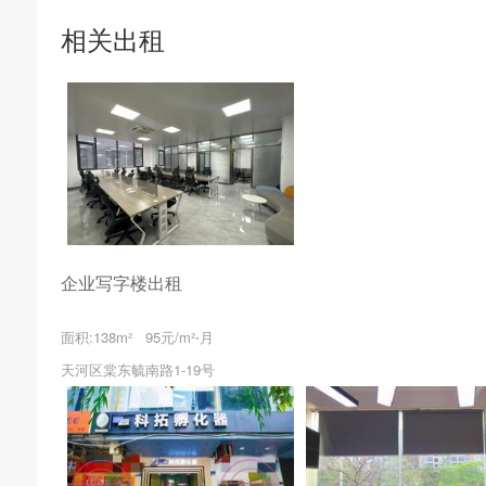
相关出租
企业写字楼出租
面积:138m² 95元/m²⋅月
天河区棠东毓南路1-19号