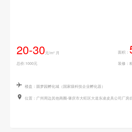
20-30
面积：
元/m² 月
总价:1000元
装修：
楼盘：圆梦园孵化城（国家级科技企业孵化器）
位置：广州周边其他商圈-肇庆市大旺区大道东凌皮具公司厂房