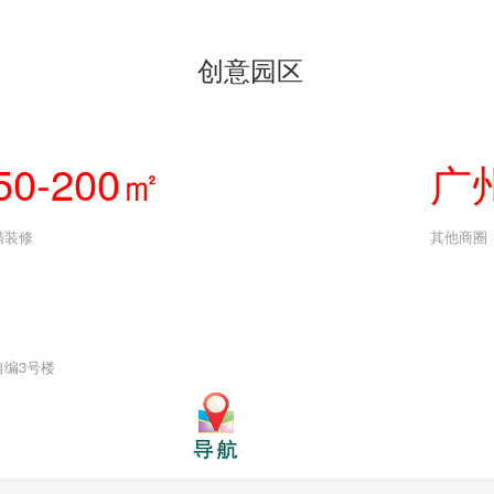
创意园区
50-200㎡
广
精装修
其他商圈
自编3号楼