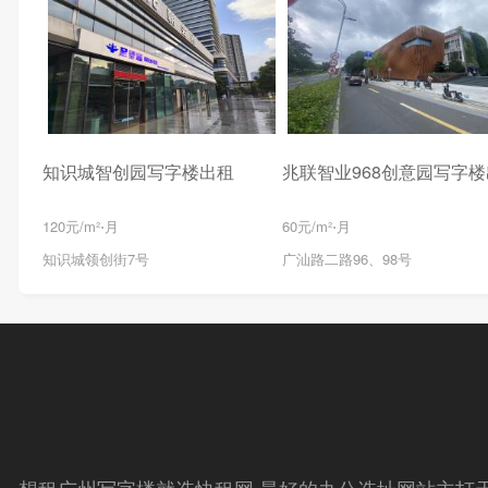
知识城智创园写字楼出租
兆联智业968创意园写字
120元/m²⋅月
60元/m²⋅月
知识城领创街7号
广汕路二路96、98号