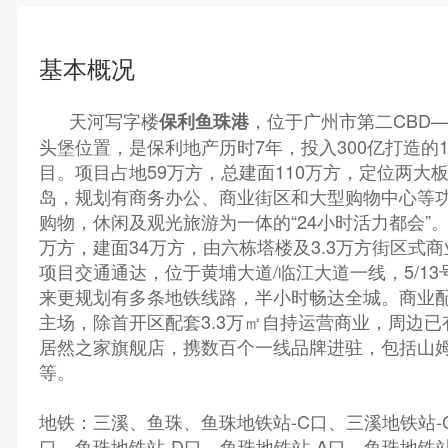
基本概况
天河写字楼
，位于广州市第二CBD
保利鱼珠港
头堡位置，是保利地产历时7年，投入300亿打造的
目。项目占地59万方，总建面110万方，定位两大
岛，规划有商务办公、商业街区和大型购物中心等
购物，休闲及观光旅游为一体的“24小时活力都会”。
万方，建面34万方，由六栋塔楼及3.3万方街区式
项目交通通达，位于黄埔大道/临江大道一线，5/1
来更规划有多条地铁线路，半小时畅达全城。商业
主场，除首开区配套3.3万㎡自持运营商业，周边已有
居然之家旗舰店，携数百个一线品牌进驻，包括山姆
等。
地铁：三溪、鱼珠、鱼珠地铁站-C口、三溪地铁站-
口、鱼珠地铁站-D口、鱼珠地铁站-A口、鱼珠地铁