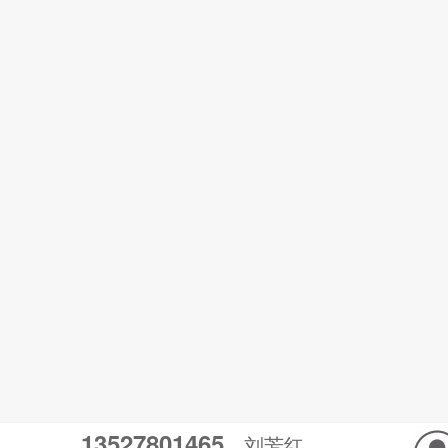
13527801465
刘芳红