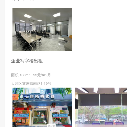
企业写字楼出租
面积:138m² 95元/m²⋅月
天河区棠东毓南路1-19号