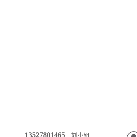
13527801465
刘小姐