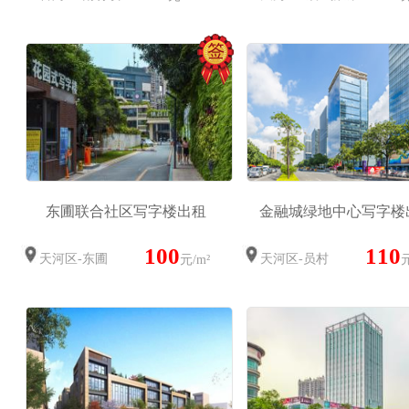
东圃联合社区写字楼出租
金融城绿地中心写字楼
100
110
天河区-东圃
天河区-员村
元/m²
元