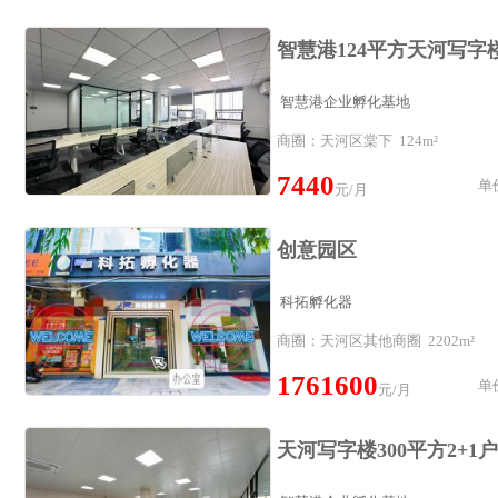
智慧港企业孵化基地
商圈：天河区棠下 124m²
7440
单价
元/月
创意园区
科拓孵化器
商圈：天河区其他商圈 2202m²
1761600
单价
元/月