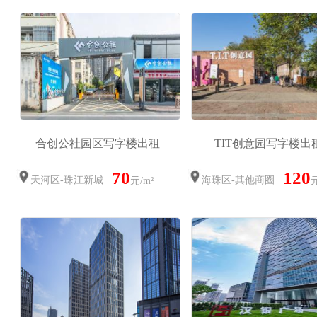
合创公社园区写字楼出租
TIT创意园写字楼出
70
120
天河区-珠江新城
海珠区-其他商圈
元/m²
元