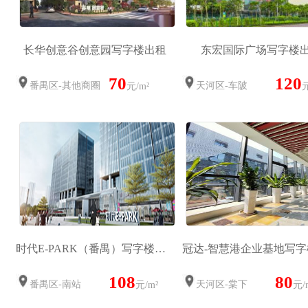
长华创意谷创意园写字楼出租
东宏国际广场写字楼
70
120
番禺区-其他商圈
天河区-车陂
元/m²
元
时代E-PARK（番禺）写字楼出租
冠达-智慧港企业基地写
108
80
番禺区-南站
天河区-棠下
元/m²
元/