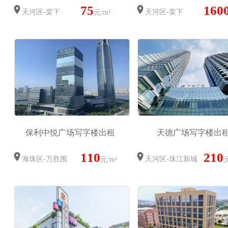
75
160
天河区-棠下
天河区-棠下
元/m²
保利中悦广场写字楼出租
天德广场写字楼出
110
210
海珠区-万胜围
天河区-珠江新城
元/m²
元