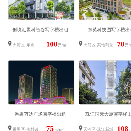
创境汇盈科智谷写字楼出租
东英科技园写字楼出
100
70
天河区-东圃
天河区-其他商圈
元/m²
元/
番禺万达广场写字楼出租
珠江国际大厦写字楼
75
108
番禺区-南村镇
天河区-珠江新城
元/m²
元