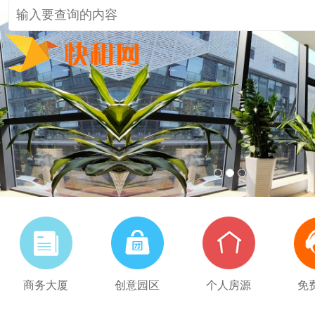
1
2
3
商务大厦
创意园区
个人房源
免