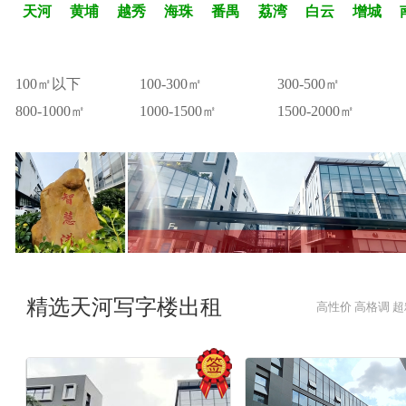
天河
黄埔
越秀
海珠
番禺
荔湾
白云
增城
100㎡以下
100-300㎡
300-500㎡
800-1000㎡
1000-1500㎡
1500-2000㎡
精选天河写字楼出租
高性价 高格调 