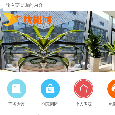
1
2
3
商务大厦
创意园区
个人房源
免