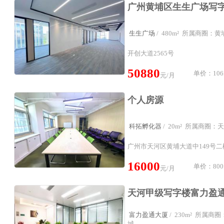
生生广场
/ 480m² 所属商圈：
开创大道2565号
50880
单价：106
元/月
个人房源
科拓孵化器
/ 20m² 所属商圈
广州市天河区黄埔大道中149号
16000
单价：800
元/月
富力盈通大厦
/ 230m² 所属
城