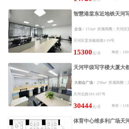
企业
/ 153m² 所属商圈：天河区
天河区棠东毓南路1-19号
15300
单价：100
元/月
大都会广场
/ 258m² 所属商
天河北路183-187号
30444
单价：118
元/月