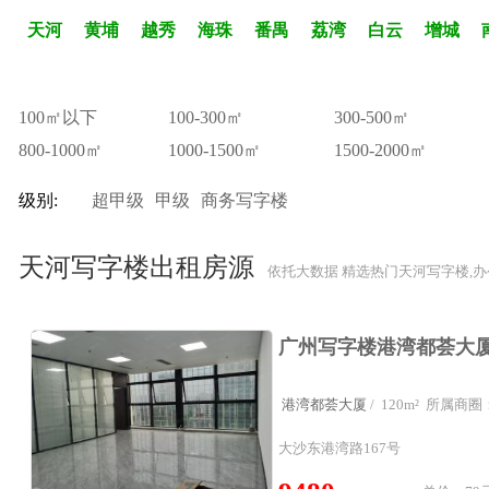
天河
黄埔
越秀
海珠
番禺
荔湾
白云
增城
100㎡以下
100-300㎡
300-500㎡
800-1000㎡
1000-1500㎡
1500-2000㎡
级别:
超甲级
甲级
商务写字楼
天河写字楼出租房源
依托大数据 精选热门天河写字楼,
港湾都荟大厦
/ 120m² 所属
大沙东港湾路167号