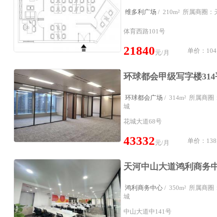
维多利广场
/ 210m² 所属商
体育西路101号
21840
单价：104
元/月
环球都会广场
/ 314m² 所属
城
花城大道68号
43332
单价：138
元/月
鸿利商务中心
/ 350m² 所属
城
中山大道中141号