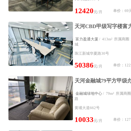
12420
单价：69元
元/月
富力盈通大厦
/ 413m² 所属
城
珠江新城华夏路30号
50386
单价：122
元/月
金融城绿地中心
/ 79m² 所属
路
黄埔大道662号
10033
单价：127
元/月