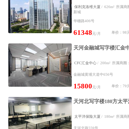
保利克洛维大厦
/ 626m² 所
新城
华穗路406号
61348
单价：98元
元/月
CFC汇金中心
/ 200m² 所属
金融城黄埔大道中656号
15800
单价：79元
元/月
太平洋保险大厦
/ 180m² 所
天河北路559号