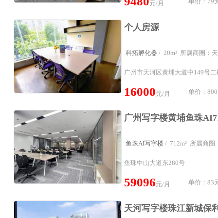
9480
单价：79元
元/月
个人房源
科拓孵化器
/ 20m² 所属商圈
广州市天河区黄埔大道中149号
16000
单价：800
元/月
鱼珠AI写字楼
/ 712m² 所属
鱼珠中山大道东280号
59096
单价：83元
元/月