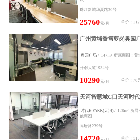
珠江新城华夏路30号
25760
单价：112
元/月
奥园广场
/ 147m² 所属商圈：
开创大道1934号
10290
单价：70元
元/月
时代E-PARK(天河)
/ 128m² 
他商圈
高唐路239号
14720
单价：115
元/月