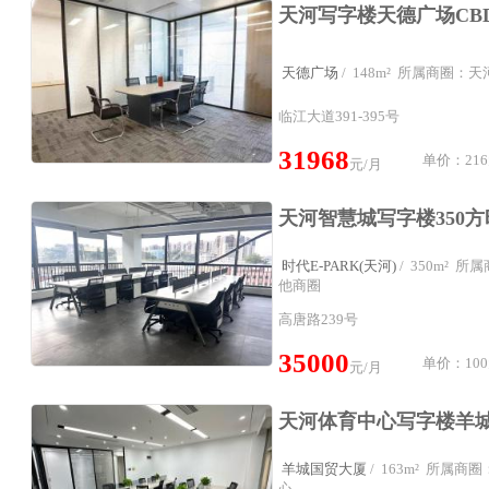
天德广场
/ 148m² 所属商圈：
临江大道391-395号
31968
单价：216
元/月
时代E-PARK(天河)
/ 350m² 
他商圈
高唐路239号
35000
单价：100
元/月
羊城国贸大厦
/ 163m² 所属
心