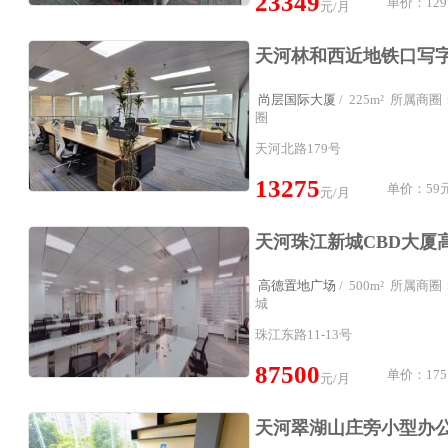
23349
单价：129
元/月
尚层国际大厦
/ 225m² 所属
圈
天河北路179号
13275
单价：59元
元/月
高德置地广场
/ 500m² 所属
城
珠江东路11-13号
87500
单价：175
元/月