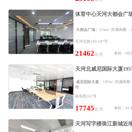
大都会广场
/ 219m² 所属商
天河北路183-187号
21462
单价：98元
元/月
威尼国际大厦
/ 195m² 所属
圈
林和西167号
17745
单价：91元
元/月