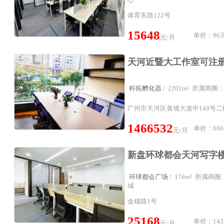
体育东路122号
15648
单价：96元
元/月
科拓孵化器
/ 2202m² 所属商
广州市天河区黄埔大道中149号二
1466532
单价：666
元/月
环球都会广场
/ 176m² 所属
城
金穗路1号
25168
单价：143
元/月