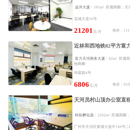
远洋大厦
/ 191m² 所属商圈：
花城大道16号
21201
单价：111
元/月
富力天河商务大厦
/ 82m² 所
他商圈
华庭路4号
6806
单价：83元
元/月
科拓孵化器
/ 2202m² 所属商
广州市天河区黄埔大道中149号