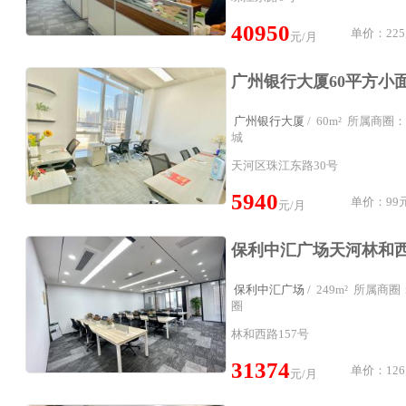
40950
单价：225
元/月
广州银行大厦
/ 60m² 所属商
城
天河区珠江东路30号
5940
单价：99元
元/月
保利中汇广场
/ 249m² 所属
圈
林和西路157号
31374
单价：126
元/月