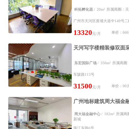
科拓孵化器
/ 20m² 所属商圈
广州市天河区黄埔大道中149号
13320
单价：666
元/月
东宏国际广场
/ 350m² 所属
车陂路113号
31500
单价：90元
元/月
周大福金融中心
/ 182m² 所
新城
珠江东路6号