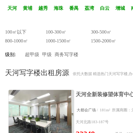
天河
黄埔
越秀
海珠
番禺
荔湾
白云
增城
100㎡以下
100-300㎡
300-500㎡
800-1000㎡
1000-1500㎡
1500-2000㎡
级别:
超甲级
甲级
商务写字楼
天河写字楼出租房源
依托大数据 精选热门天河写字楼,
大都会广场
/ 181m² 所属商
天河北路183-187号