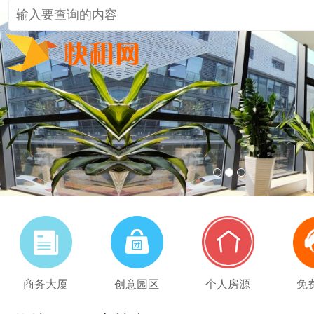
1
2
3
商务大厦
创意园区
个人房源
免