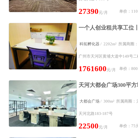
27390
单价：110
元/月
科拓孵化器
/ 2202m² 所属商
广州市天河区黄埔大道中149号
1761600
单价：800
元/月
大都会广场
/ 300m² 所属商
天河北路183-187号
22500
单价：75元
元/月