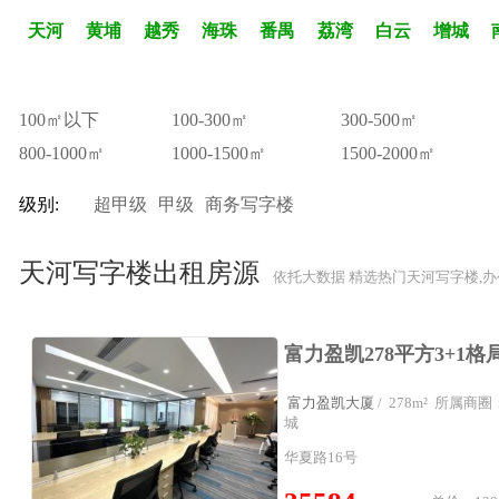
天河
黄埔
越秀
海珠
番禺
荔湾
白云
增城
100㎡以下
100-300㎡
300-500㎡
800-1000㎡
1000-1500㎡
1500-2000㎡
级别:
超甲级
甲级
商务写字楼
天河写字楼出租房源
依托大数据 精选热门天河写字楼,
富力盈凯大厦
/ 278m² 所属
城
华夏路16号