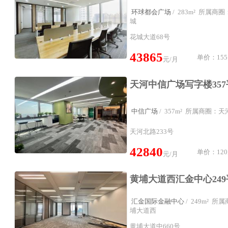
环球都会广场
/ 283m² 所属
城
花城大道68号
43865
单价：155
元/月
中信广场
/ 357m² 所属商圈：
天河北路233号
42840
单价：120
元/月
汇金国际金融中心
/ 249m² 
埔大道西
黄埔大道中660号