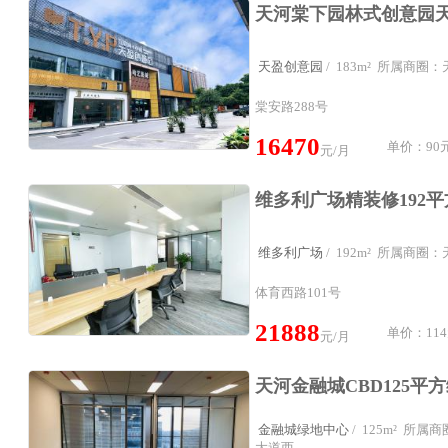
天盈创意园
/ 183m² 所属商圈
棠安路288号
16470
单价：90元
元/月
维多利广场
/ 192m² 所属商
体育西路101号
21888
单价：114
元/月
金融城绿地中心
/ 125m² 所
大道西