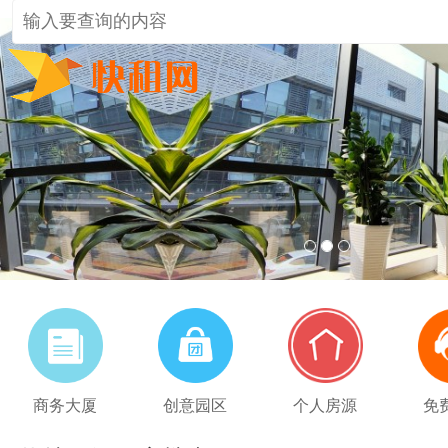
1
2
3
商务大厦
创意园区
个人房源
免