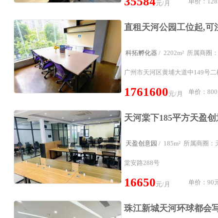
35584
单价：128
元/月
科拓孵化器
/ 2202m² 所属商
广州市天河区黄埔大道中149号
1761600
单价：800
元/月
天盈创意园
/ 185m² 所属商圈
棠安路288号
16650
单价：90元
元/月