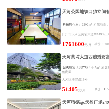
科拓孵化器
/ 2202m² 所属商
广州市天河区黄埔大道中149号
1761600
单价：800
元/月
越秀财富世纪广场
/ 447m² 
他商圈
天河区海安路13号
51405
单价：115
元/月