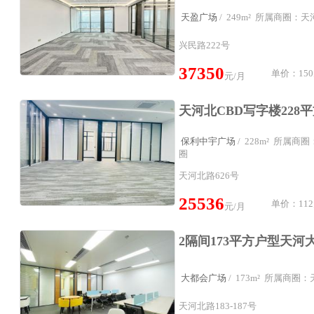
天盈广场
/ 249m² 所属商圈：
兴民路222号
37350
单价：150
元/月
保利中宇广场
/ 228m² 所属
圈
天河北路626号
25536
单价：112
元/月
大都会广场
/ 173m² 所属商
天河北路183-187号