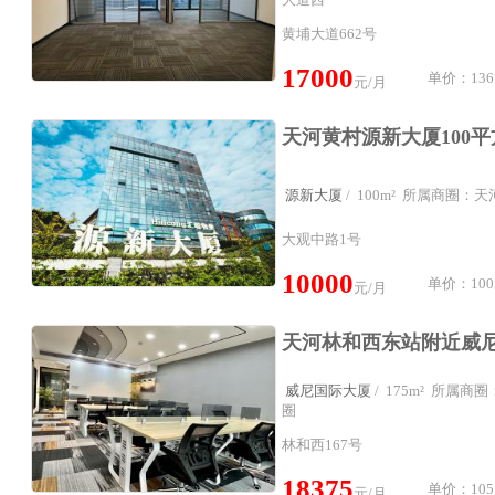
黄埔大道662号
17000
单价：136
元/月
源新大厦
/ 100m² 所属商圈：
大观中路1号
10000
单价：100
元/月
威尼国际大厦
/ 175m² 所属
圈
林和西167号
18375
单价：105
元/月