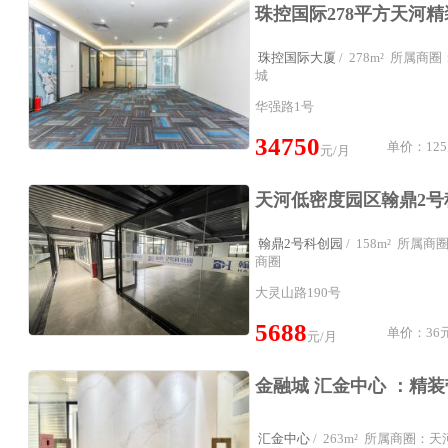
珠控国际大厦
/ 278m² 所属
城
华强路1号
34750
单价：125
元/月
翰鼎2号科创园
/ 158m² 所属
商圈
大灵山路190号
5688
单价：36元
元/月
汇金中心
/ 263m² 所属商圈：