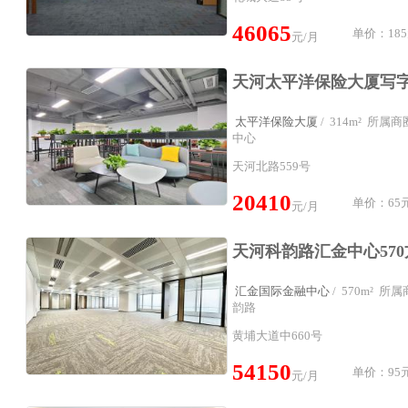
46065
单价：185
元/月
太平洋保险大厦
/ 314m² 所
中心
天河北路559号
20410
单价：65元
元/月
汇金国际金融中心
/ 570m² 
韵路
黄埔大道中660号
54150
单价：95元
元/月