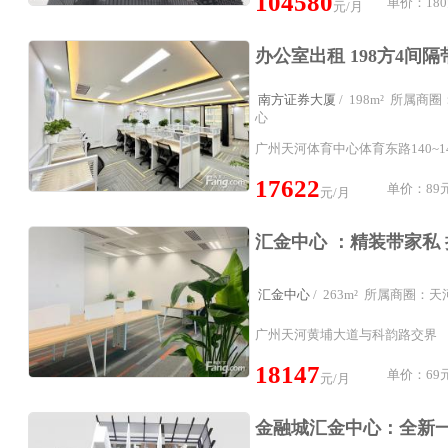
104580
单价：180
元/月
南方证券大厦
/ 198m² 所属
心
广州天河体育中心体育东路140~1
17622
单价：89元
元/月
汇金中心
/ 263m² 所属商圈：
广州天河黄埔大道与科韵路交界
18147
单价：69元
元/月