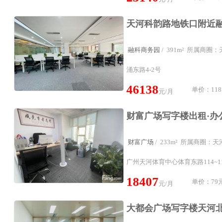
融科商务园
/ 391m² 所属商
涌东路4-2号
46138
单价：118
元/月
财富广场
/ 233m² 所属商圈：
广州天河体育中心体育东路114~1
18407
单价：79元
元/月