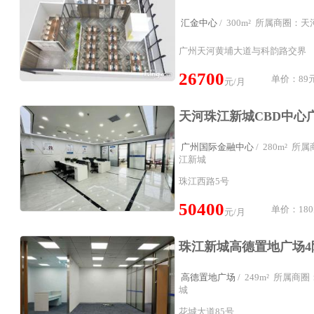
汇金中心
/ 300m² 所属商圈：
广州天河黄埔大道与科韵路交界
26700
单价：89元
元/月
广州国际金融中心
/ 280m² 
江新城
珠江西路5号
50400
单价：180
元/月
高德置地广场
/ 249m² 所属
城
花城大道85号