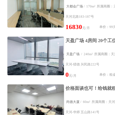
大都会广场
/ 170m² 所属商
天河北路183-187号
16830
单价：99元
元/月
天盈广场
/ 240m² 所属商圈
天河-猎德 兴民路222号
0
单价：租金
元/月
尚德大厦
/ 60m² 所属商圈：
天河-华师 五山路141号