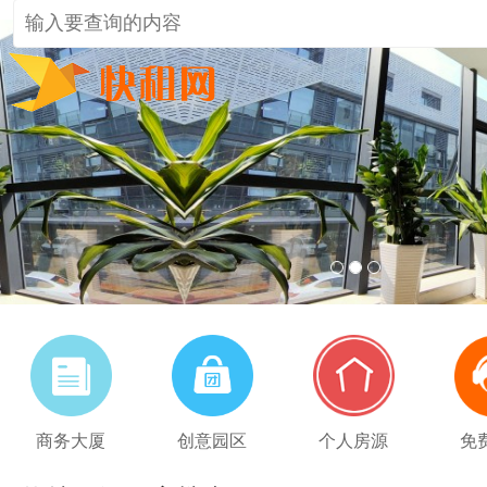
1
2
3
商务大厦
创意园区
个人房源
免