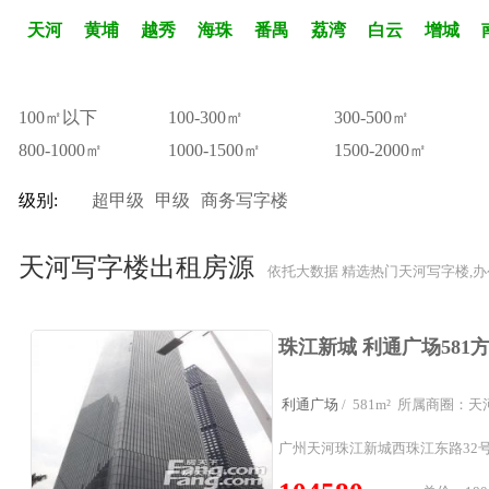
天河
黄埔
越秀
海珠
番禺
荔湾
白云
增城
100㎡以下
100-300㎡
300-500㎡
800-1000㎡
1000-1500㎡
1500-2000㎡
级别:
超甲级
甲级
商务写字楼
天河写字楼出租房源
依托大数据 精选热门天河写字楼,
利通广场
/ 581m² 所属商圈：
广州天河珠江新城西珠江东路32