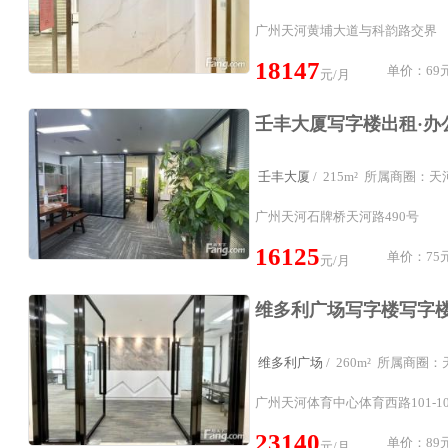
广州天河黄埔大道与科韵路交界
18147
单价：69元
元/月
壬丰大厦
/ 215m² 所属商圈：
广州天河石牌桥天河路490号
16125
单价：75元
元/月
维多利广场
/ 260m² 所属商
广州天河体育中心体育西路101-10
23140
单价：89元
元/月