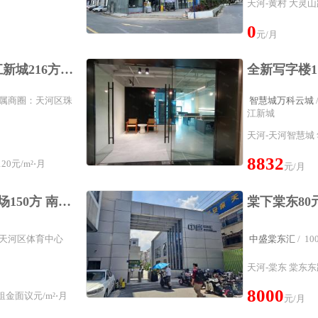
天河-黄村 大灵山
0
元/月
广州粤海国际金融珠江新城216方超长免租期高层北向可定制装修
² 所属商圈：天河区珠
智慧城万科云城
江新城
天河-天河智慧城 
8832
20元/m²⋅月
元/月
急租 不收客佣 天盈广场150方 南向望江看广州塔 业主直租
圈：天河区体育中心
中盛棠东汇
/ 
天河-棠东 棠东东
8000
金面议元/m²⋅月
元/月