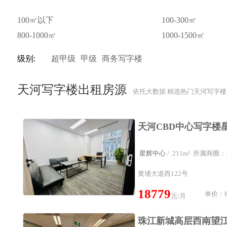
100㎡以下
100-300㎡
800-1000㎡
1000-1500㎡
级别:
超甲级
甲级
商务写字楼
天河写字楼出租房源
依托大数据 精选热门天河写字楼
星辉中心
/ 211m² 所属商
黄埔大道西122号
18779
单价：8
元/月