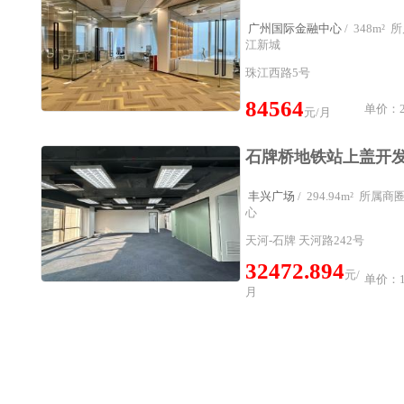
广州国际金融中心
/ 348m
江新城
珠江西路5号
84564
单价：2
元/月
丰兴广场
/ 294.94m² 所
心
天河-石牌 天河路242号
32472.894
元/
单价：11
月