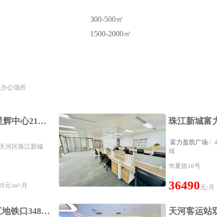
300-500㎡
1500-2000㎡
,办公场所
天河CBD中心写字楼星辉中心211平方特价办公室户型方正带隔间卡座
富力盈凯广场
/
圈：天河区珠江新城
城
华夏路16号
36490
9元/m²⋅月
元/月
珠江新城高层西南望江地铁口348方带豪装修家私西塔IFC