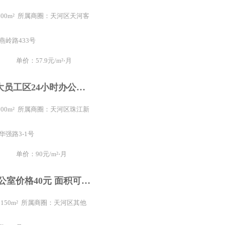
 700m² 所属商圈：天河区天河客
燕岭路433号
单价：57.9元/m²⋅月
100方2隔间大员工区24小时办公上下水靓景管理费便富力
 100m² 所属商圈：天河区珠江新
华强路3-1号
单价：90元/m²⋅月
特惠出租 办公室价格40元 面积可灵活选择 园区环境舒适
/ 150m² 所属商圈：天河区其他