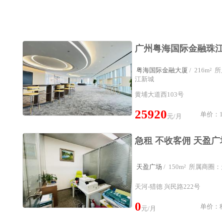
粤海国际金融大厦
/ 216m
江新城
黄埔大道西103号
25920
单价：1
元/月
天盈广场
/ 150m² 所属商
天河-猎德 兴民路222号
0
单价：租
元/月