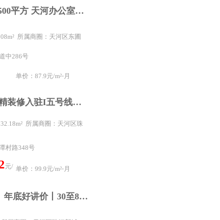
东圃 50平到500平方 天河办公室出租 电商游戏直播间出
 108m² 所属商圈：天河区东圃
道中286号
单价：87.9元/m²⋅月
月
24小时办公I精装修入驻I五号线潭村地铁
 132.18m² 所属商圈：天河区珠
潭村路348号
2
元/
单价：99.9元/m²⋅月
（业主直租）年底好讲价丨30至80平工作室丨直播间招租 送网