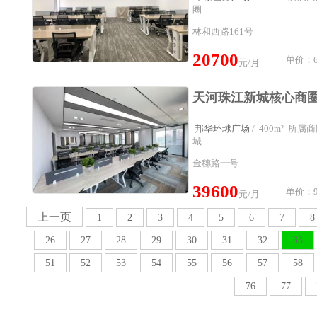
圈
林和西路161号
20700
单价：6
元/月
邦华环球广场
/ 400m² 所
城
金穗路一号
39600
单价：9
元/月
上一页
1
2
3
4
5
6
7
8
26
27
28
29
30
31
32
33
51
52
53
54
55
56
57
58
76
77