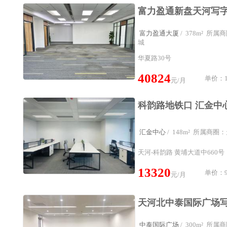
富力盈通大厦
/ 378m² 所
城
华夏路30号
40824
单价：1
元/月
汇金中心
/ 148m² 所属商
天河-科韵路 黄埔大道中660号
13320
单价：9
元/月
中泰国际广场
/ 300m² 所