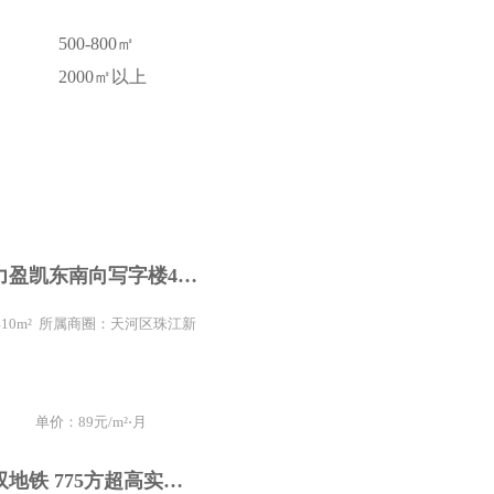
500-800㎡
2000㎡以上
珠江新城富力盈凯东南向写字楼410平方望小蛮腰4隔间户型
 410m² 所属商圈：天河区珠江新
单价：89元/m²⋅月
天河客运站双地铁 775方超高实用 持商业红本 免中介费