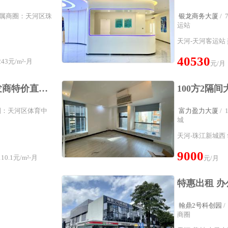
² 所属商圈：天河区珠
银龙商务大厦
/
运站
天河-天河客运站 
40530
43元/m²⋅月
元/月
石牌桥地铁站上盖开发商特价直租精装修51实用格局
属商圈：天河区体育中
富力盈力大厦
/
城
天河-珠江新城西 
9000
0.1元/m²⋅月
元/月
翰鼎2号科创园
商圈