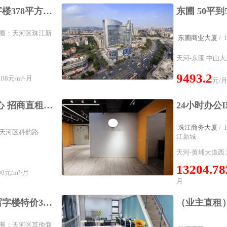
富力盈通新盘天河写字楼378平方特价房源精装修5隔间可配家具
属商圈：天河区珠江新
东圃商业大厦
/
天河-东圃 中山大
9493.2
08元/m²⋅月
元/
科韵路地铁口 汇金中心 招商直租 无需中介费 拎包入驻
珠江商务大厦
/
圈：天河区科韵路
江新城
天河-黄埔大道西 
13204.78
0元/m²⋅月
月
天河北中泰国际广场写字楼特价313平方办公室带隔间出租免中介费
属商圈：天河区其他商