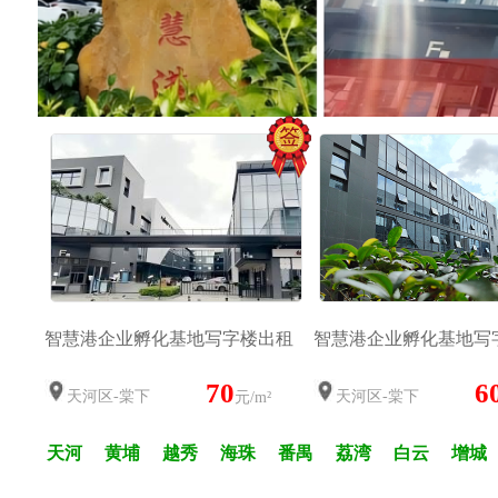
智慧港企业孵化基地写字楼出租
智慧港企业孵化基地写
70
6
天河区-棠下
天河区-棠下
元/m²
天河
黄埔
越秀
海珠
番禺
荔湾
白云
增城