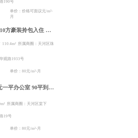
路190号
单价：价格可面议元/m²⋅
月
全新写字楼110方豪装拎包入住 园区配套齐全 地铁公交直达
/ 110.4m² 所属商圈：天河区珠
华观路1933号
单价：80元/m²⋅月
棠下棠东80元一平办公室 90平到900平 近地铁电商互联网
100m² 所属商圈：天河区棠下
路19号
单价：80元/m²⋅月