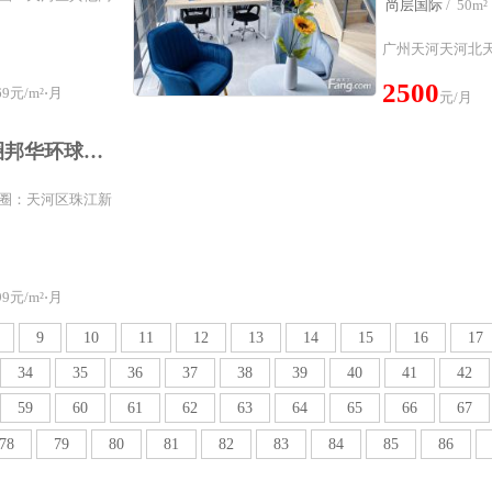
尚层国际
/ 5
广州天河天河北天
2500
9元/m²⋅月
元/月
天河珠江新城核心商圈邦华环球广场400平方豪华装修办公室配套齐全
属商圈：天河区珠江新
9元/m²⋅月
9
10
11
12
13
14
15
16
17
34
35
36
37
38
39
40
41
42
59
60
61
62
63
64
65
66
67
78
79
80
81
82
83
84
85
86