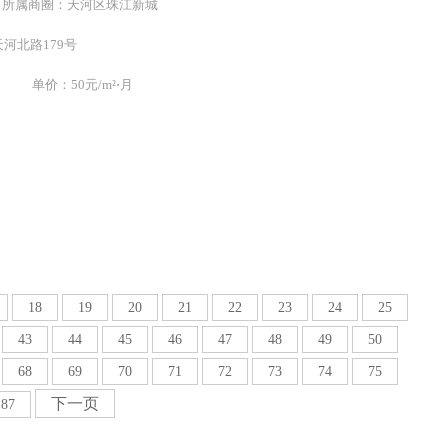
0m² 所属商圈：天河区珠江新城
河北路179号
单价：50元/m²⋅月
18
19
20
21
22
23
24
25
43
44
45
46
47
48
49
50
68
69
70
71
72
73
74
75
下一页
87