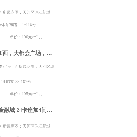
8m² 所属商圈：天河区珠江新城
育东路114~118号
单价：100元/m²⋅月
天河北、林和西，大都会广场，全新装修+可配家私+双面采光
楼
/ 166m² 所属商圈：天河区珠
北路183-187号
单价：105元/m²⋅月
科韵路 绿地金融城 24卡座加4间隔 一手业主 利用率高
0m² 所属商圈：天河区珠江新城