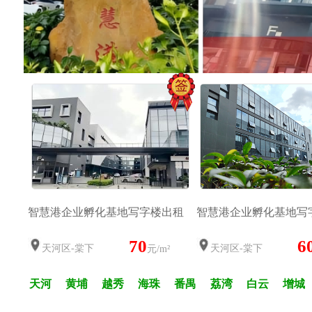
智慧港企业孵化基地写字楼出租
智慧港企业孵化基地写
70
6
天河区-棠下
天河区-棠下
元/m²
天河
黄埔
越秀
海珠
番禺
荔湾
白云
增城