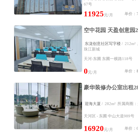
67号
11925
单价：7
元/月
东泷创意社区写字楼
/ 212
珠江新城
天河-东圃 东圃一横路118号
0
单价：租
元/月
迎海大厦
/ 282m² 所属商
天河区 - 东圃 中山大道989号
16920
单价：6
元/月