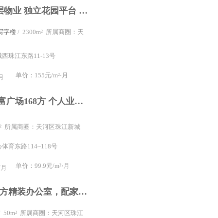
珠江新城全层物业 独立花园平台 独立24空调 豪华装修
写字楼
/ 2300m² 所属商圈：天
西珠江东路11-13号
单价：155元/m²⋅月
月
体育中心 财富广场168方 个人业主招租 精装修带家具出租
8m² 所属商圈：天河区珠江新城
育东路114~118号
单价：99.9元/m²⋅月
/月
各区10一100方精装办公室，配家具独立空调，直租无中介差价
/ 50m² 所属商圈：天河区珠江