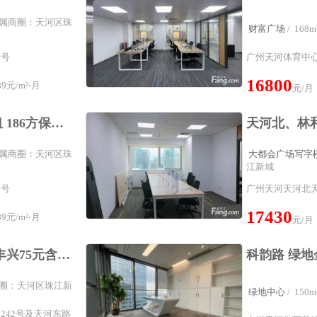
² 所属商圈：天河区珠
财富广场
/ 16
2号
广州天河体育中心体
16800
9元/m²⋅月
元/月
办公室租赁办公室出租 186方保利克洛维广场带家具 3间隔 正对电梯
² 所属商圈：天河区珠
大都会广场写字
江新城
6号
广州天河天河北天河
17430
9元/m²⋅月
元/月
石牌桥地铁上盖 保利丰兴75元含税159方3个间隔12人工区
属商圈：天河区珠江新
绿地中心
/ 15
242号及天河东路