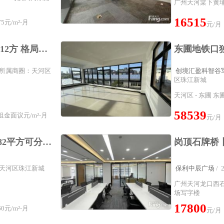
广州天河棠下黄埔
16515
5元/m²⋅月
元/月
空中花园 天盈创意园212方 格局方正 高采光
m² 所属商圈：天河区
创境汇盈科智谷
区珠江新城
天河区 - 东圃 东
58539
金面议元/m²⋅月
元/月
豪华装修办公室出租282平方可分割面积50至2000平方不等
圈：天河区珠江新城
保利中辰广场
/
广州天河龙口西
场写字楼
17800
0元/m²⋅月
元/月