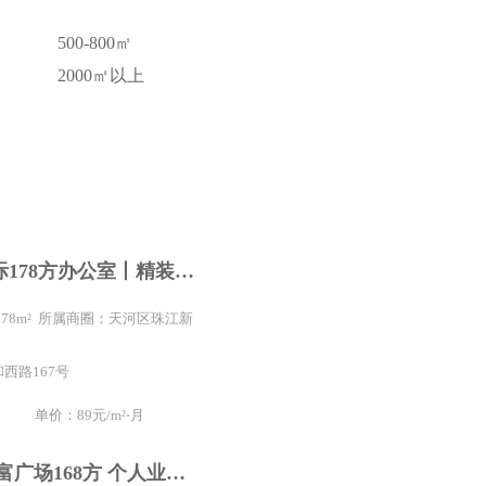
500-800㎡
2000㎡以上
出租威尼国际178方办公室丨精装修带家具3个间隔丨79元
 178m² 所属商圈：天河区珠江新
西路167号
单价：89元/m²⋅月
体育中心 财富广场168方 个人业主招租 精装修带家具出租