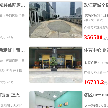
广州东站旁 整套出租 精装修配家具 林和西威尼国际大厦
属商圈：天河区珠江新
高德置地秋广场
河区珠江新城
广州天河珠江新城
356500
0元/m²⋅月
元/
车陂狮子园丨202方全新精修丨带全套家私丨地铁口步行500米
202m² 所属商圈：天
财富广场
/ 16
路586号狮子园
广州天河体育中心体
16783.2
9元/m²⋅月
元
性价比高的联合社区商贸园 正火热招租中 文创类企业看过来
m² 所属商圈：天河区
太平洋保险大厦