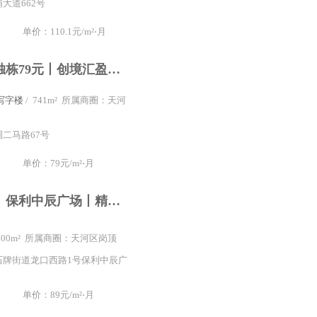
大道662号
单价：110.1元/m²⋅月
东圃地铁口独栋79元丨创境汇盈科智谷丨可定制装修超长免租期
写字楼
/ 741m² 所属商圈：天河
圃二马路67号
单价：79元/m²⋅月
岗顶石牌桥丨保利中辰广场丨精装修200一300方出租丨配家私
 200m² 所属商圈：天河区岗顶
石牌街道龙口西路1号保利中辰广
单价：89元/m²⋅月