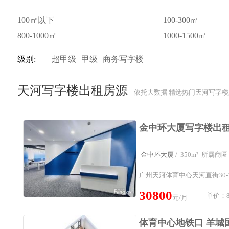
100㎡以下
100-300㎡
800-1000㎡
1000-1500㎡
级别:
超甲级
甲级
商务写字楼
天河写字楼出租房源
依托大数据 精选热门天河写字楼
金中环大厦
/ 350m² 所属
广州天河体育中心天河直街30-
30800
单价：8
元/月