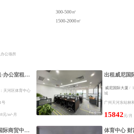
300-500㎡
1500-2000㎡
,办公场所
金中环大厦写字楼出租·办公室租赁体育西路丨金中环大厦丨358方精装单位丨88元出租丨全天空调
威尼国际大厦
/
商圈：天河区体育中心
城
1号
广州天河东站林和
15842
8元/m²⋅月
元/月
体育中心地铁口 羊城国际商贸中心 129方 全新装修 小面积