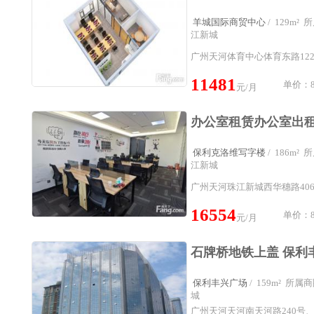
羊城国际商贸中心
/ 129m
江新城
广州天河体育中心体育东路12
11481
单价：8
元/月
保利克洛维写字楼
/ 186m
江新城
广州天河珠江新城西华穗路40
16554
单价：8
元/月
保利丰兴广场
/ 159m² 所
城
广州天河天河南天河路240号、