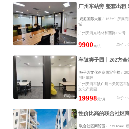
威尼国际大厦
/ 165m² 所
城
广州天河东站林和西路167号
9900
单价：6
元/月
狮子园文化创意园写字楼
/ 
河区车陂
广州天河车陂广州市天河区车陂
文化产意园
19998
单价：9
元/月
联合社区商贸园
/ 239.65