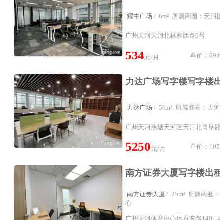
耀中广场
/ 6m² 所属商圈：天
广州天河天河北林和西路9号
534
单价：89元
元/月
力达广场
/ 50m² 所属商圈：
广州天河燕塘天河区天河北粤垦路6
5250
单价：105
元/月
南方证券大厦
/ 25m² 所属商
心
广州天河体育中心体育东路140-14