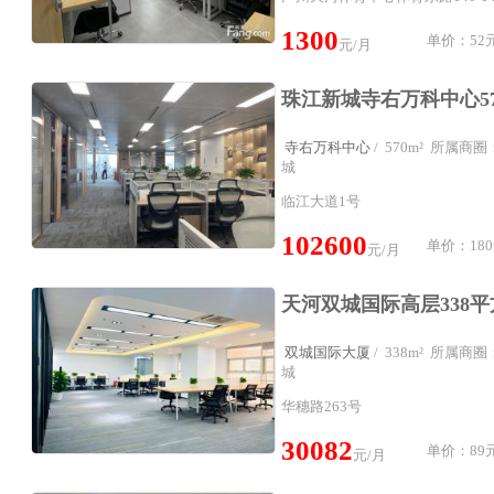
1300
单价：52元
元/月
寺右万科中心
/ 570m² 所属
城
临江大道1号
102600
单价：180
元/月
双城国际大厦
/ 338m² 所属
城
华穗路263号
30082
单价：89元
元/月