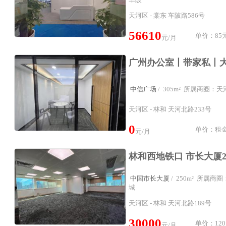
天河区 - 棠东 车陂路586号
56610
单价：85元
元/月
中信广场
/ 305m² 所属商圈：
天河区 - 林和 天河北路233号
0
单价：租金
元/月
中国市长大厦
/ 250m² 所属
城
天河区 - 林和 天河北路189号
30000
单价：120
元/月