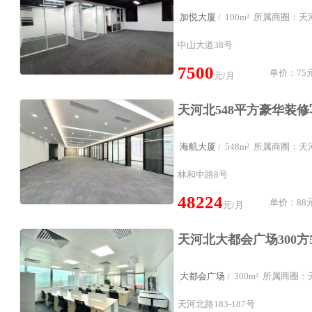
加悦大厦
/ 100m² 所属商圈：
中山大道38号
7500
单价：75元
元/月
海航大厦
/ 548m² 所属商圈：
林和中路8号
48224
单价：88元
元/月
大都会广场
/ 300m² 所属商
天河北路183-187号