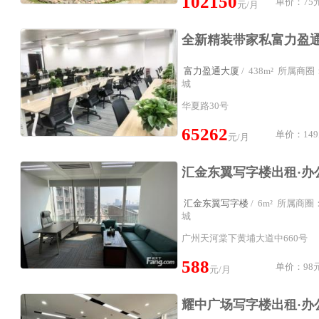
102150
单价：75元
元/月
富力盈通大厦
/ 438m² 所属
城
华夏路30号
65262
单价：149
元/月
汇金东翼写字楼
/ 6m² 所属商
城
广州天河棠下黄埔大道中660号
588
单价：98元
元/月