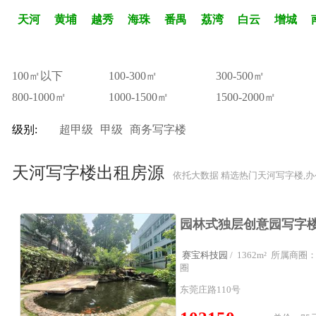
天河
黄埔
越秀
海珠
番禺
荔湾
白云
增城
100㎡以下
100-300㎡
300-500㎡
800-1000㎡
1000-1500㎡
1500-2000㎡
级别:
超甲级
甲级
商务写字楼
天河写字楼出租房源
依托大数据 精选热门天河写字楼,
赛宝科技园
/ 1362m² 所属商
圈
东莞庄路110号