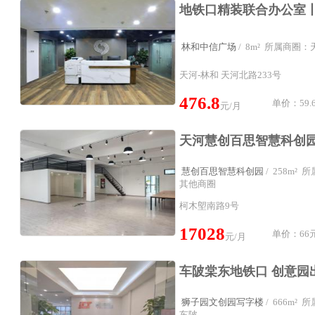
林和中信广场
/ 8m² 所属商圈
天河-林和 天河北路233号
476.8
单价：59.6
元/月
慧创百思智慧科创园
/ 258m²
其他商圈
柯木塱南路9号
17028
单价：66元
元/月
狮子园文创园写字楼
/ 666m²
车陂