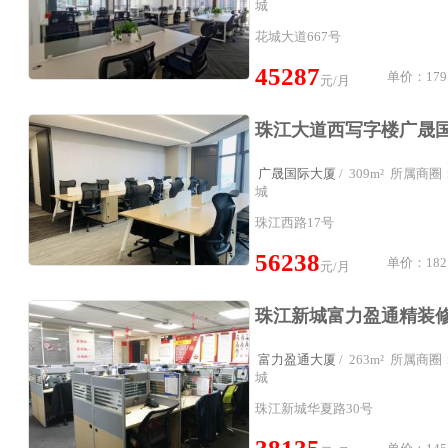
城
花城大道667号
45287
单价：179
元/月
广晟国际大厦
/ 309m² 所属
城
珠江西路17号
56238
单价：182
元/月
富力盈通大厦
/ 263m² 所属
城
珠江新城华夏路30号