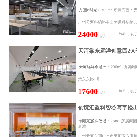
方圆E时光
/ 300m² 所属商圈
广州天河科韵路中山大道科韵路33-
24000
单价：80元
元/月
天河远洋创意园
/ 200m² 所
棠东东路1号
17600
单价：88元
元/月
创境汇盈科智谷
/ 78m² 所属
新城
广州天河东圃广州市天河区东圃镇