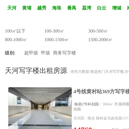
天河
黄埔
越秀
海珠
番禺
荔湾
白云
增城
100㎡以下
100-300㎡
300-500㎡
800-1000㎡
1000-1500㎡
1500-2000㎡
级别:
超甲级
甲级
商务写字楼
天河写字楼出租房源
依托大数据 精选热门天河写字楼,
翰鼎2号科创园
/ 369m² 所属
商圈
天河区 - 珠吉 珠村走马岗东路157