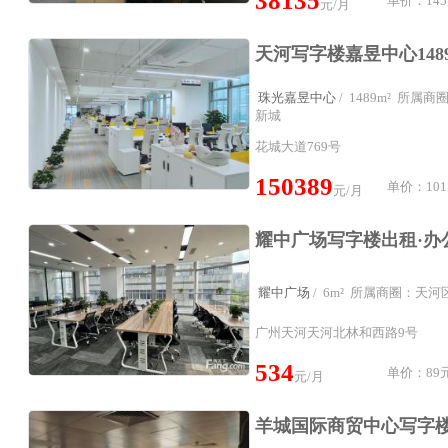
38135
单价：145
元/月
珠光嘉昱中心
/ 1489m² 所属
新城
花城大道769号
150389
单价：101
元/月
耀中广场
/ 6m² 所属商圈：天
广州天河天河北林和西路9号
534
单价：89元
元/月