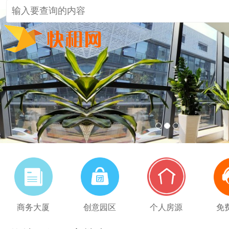
1
2
3
商务大厦
创意园区
个人房源
免