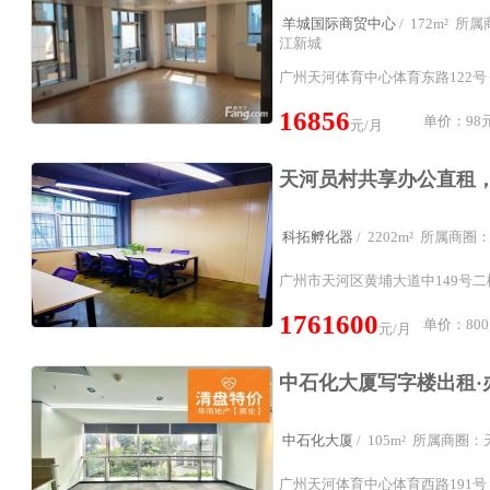
羊城国际商贸中心
/ 172m² 
江新城
广州天河体育中心体育东路122号
16856
单价：98元
元/月
科拓孵化器
/ 2202m² 所属商
广州市天河区黄埔大道中149号
1761600
单价：800
元/月
中石化大厦
/ 105m² 所属商圈
广州天河体育中心体育西路191号