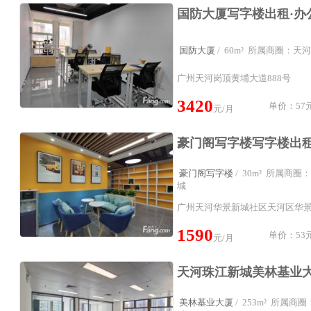
国防大厦
/ 60m² 所属商圈：
广州天河岗顶黄埔大道888号
3420
单价：57元
元/月
豪门阁写字楼
/ 30m² 所属商
城
广州天河华景新城社区天河区华景路
1590
单价：53元
元/月
美林基业大厦
/ 253m² 所属