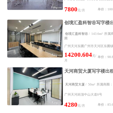
7800
单价：100
元/月
创境汇盈科智谷
/ 143.6m² 
圃
广州天河东圃广州市天河区东圃镇
14200.604
元/
单价：98.8
月
天河商贸大厦
/ 50m² 所属商
广州天河岗顶中山大道8号
4280
单价：85.6
元/月