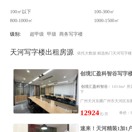
100㎡以下
100-300㎡
800-1000㎡
1000-1500㎡
级别:
超甲级
甲级
商务写字楼
天河写字楼出租房源
依托大数据 精选热门天河写字楼
创境汇盈科智谷
/ 143.6m
下
广州天河东圃广州市天河区东圃
12924
单价：9
元/月