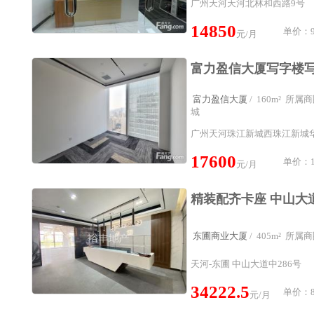
广州天河天河北林和西路9号
14850
单价：9
元/月
富力盈信大厦
/ 160m² 所
城
广州天河珠江新城西珠江新城华
17600
单价：1
元/月
东圃商业大厦
/ 405m² 所
天河-东圃 中山大道中286号
34222.5
单价：84
元/月