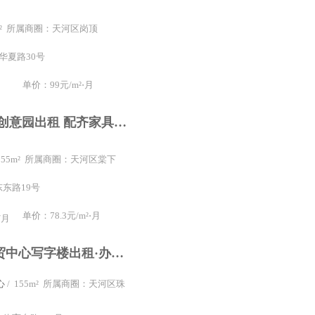
0m² 所属商圈：天河区岗顶
华夏路30号
单价：99元/m²⋅月
车陂 棠东汇创意园出租 配齐家具 游戏直播聚集地 特价出租,广州天河棠东中盛棠东汇写字楼出租
 255m² 所属商圈：天河区棠下
东东路19号
单价：78.3元/m²⋅月
/月
羊城国际商贸中心写字楼出租·办公室租赁地铁上盖羊城国际商贸中心|仅租79元全新装修|已配家具随时看
心
/ 155m² 所属商圈：天河区珠