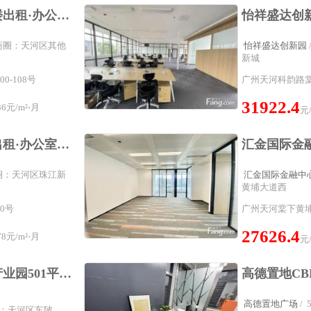
创锦创业产业园写字楼出租·办公室租赁天河最底价的办公室，精装修小型办公室（10-80平）拎包入住
所属商圈：天河区其他
怡祥盛达创新园
新城
-108号
广州天河科韵路棠
31922.4
6元/m²⋅月
元
广州银行大厦写字楼出租·办公室租赁珠江新城3号线丨10到80平小面积创业办公室丨靠窗5折出租
属商圈：天河区珠江新
汇金国际金融中
黄埔大道西
0号
广州天河棠下黄埔
27626.4
8元/m²⋅月
元
车陂金融城羊城创意产业园501平方精装修拎包入驻
高德置地广场
/
商圈：天河区车陂