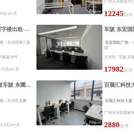
广州天河体育中心
12245
9元/m²⋅月
元/月
富力盈信大厦写字楼写字楼出租·办公室租赁珠江新城|富力盈信高区视野采光好！160平仅租110元！
属商圈：天河区珠江新
东宏国际广场
/
城
夏路28号
天河区 - 车陂 车
17982
10元/m²⋅月
元/月
精装配齐卡座 中山大道车陂 东圃商业写字楼 交通便利配套齐全
属商圈：天河区东圃
百脑汇科技大厦
广州天河石牌桥天
2880
.5元/m²⋅月
元/月