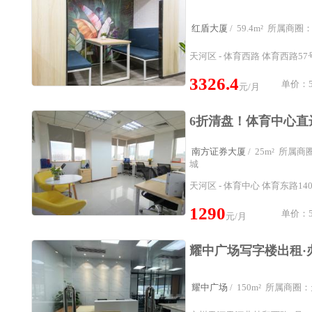
红盾大厦
/ 59.4m² 所属
天河区 - 体育西路 体育西路57
3326.4
单价：5
元/月
南方证券大厦
/ 25m² 所
城
天河区 - 体育中心 体育东路140
1290
单价：51
元/月
耀中广场
/ 150m² 所属商