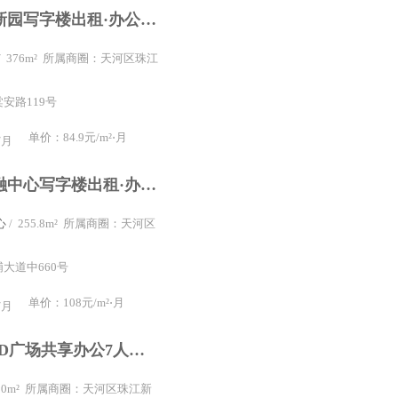
怡祥盛达创新园写字楼出租·办公室租赁科韵路全新精装创意园 业主直租 棠下元创社区 巴士接驳 拎包
/ 376m² 所属商圈：天河区珠江
安路119号
单价：84.9元/m²⋅月
/月
汇金国际金融中心写字楼出租·办公室租赁5号线科韵路站 汇金国际金融中心 全新精装修 3+1间隔
心
/ 255.8m² 所属商圈：天河区
大道中660号
单价：108元/m²⋅月
/月
高德置地CBD广场共享办公7人间办公室双面采光
 50m² 所属商圈：天河区珠江新