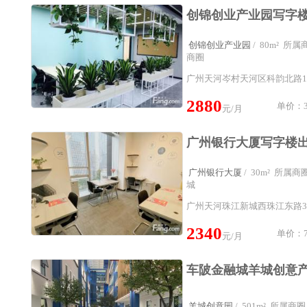
创锦创业产业园
/ 80m² 
商圈
广州天河岑村天河区科韵北路100
2880
单价：3
元/月
广州银行大厦
/ 30m² 所
城
广州天河珠江新城西珠江东路3
2340
单价：7
元/月
羊城创意园
/ 501m² 所属