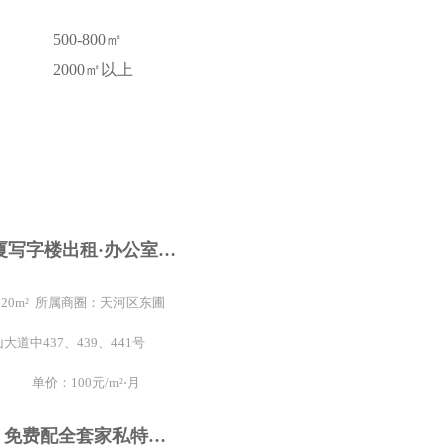
500-800㎡
2000㎡以上
天银商贸大厦写字楼出租·办公室租赁按需求配卡座 使用率高天河东圃高端写字楼 天银大厦 免中介费
 120m² 所属商圈：天河区东圃
道中437、439、441号
单价：100元/m²⋅月
全新豪装249 免费配全套家私特价99,广州天河珠写字楼出租