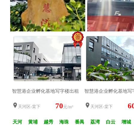
智慧港企业孵化基地写字楼出租
智慧港企业孵化基地写
70
6
天河区-棠下
天河区-棠下
元/m²
天河
黄埔
越秀
海珠
番禺
荔湾
白云
增城