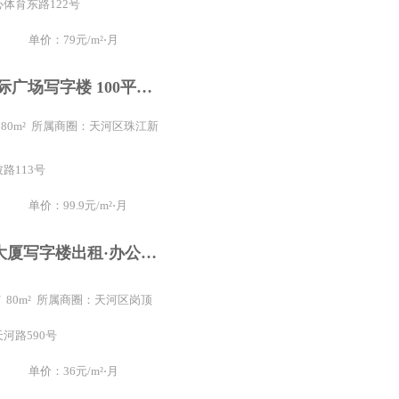
体育东路122号
单价：79元/m²⋅月
车陂 东宏国际广场写字楼 100平方至300平方 物业直租高
 180m² 所属商圈：天河区珠江新
陂路113号
单价：99.9元/m²⋅月
百脑汇科技大厦写字楼出租·办公室租赁太古汇对面｜月底新店开业｜送免租，送折扣20一160办公室
/ 80m² 所属商圈：天河区岗顶
河路590号
单价：36元/m²⋅月