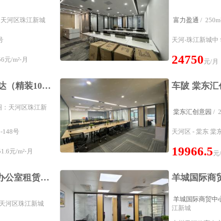
商圈：天河区珠江新城
富力盈通
/ 25
号
天河-珠江新城中 
24750
6元/m²⋅月
元/月
6折清盘！体育中心直达（精装10至80方）低至500起，实惠,广州天河体育中心南方证券大厦写字楼出租
属商圈：天河区珠江新
棠东汇创意园
/
-148号
天河区 - 棠东 棠
19966.5
.6元/m²⋅月
元
耀中广场写字楼出租·办公室租赁林和西地铁A出口|距离地铁50米|耀中广场|租金实惠
羊城国际商贸中
圈：天河区珠江新城
江新城