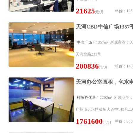
21625
单价：125
元/月
中信广场
/ 1357m² 所属商圈
天河北路233号
200836
单价：148
元/月
科拓孵化器
/ 2202m² 所属商
广州市天河区黄埔大道中149号
1761600
单价：800
元/月