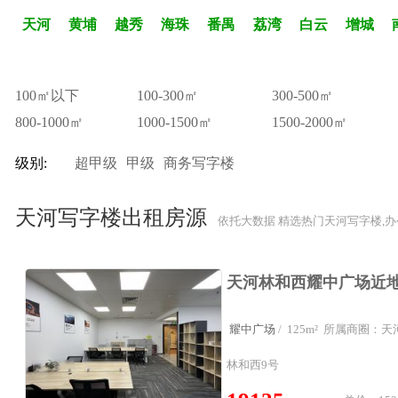
天河
黄埔
越秀
海珠
番禺
荔湾
白云
增城
100㎡以下
100-300㎡
300-500㎡
800-1000㎡
1000-1500㎡
1500-2000㎡
级别:
超甲级
甲级
商务写字楼
天河写字楼出租房源
依托大数据 精选热门天河写字楼,
耀中广场
/ 125m² 所属商圈：
林和西9号