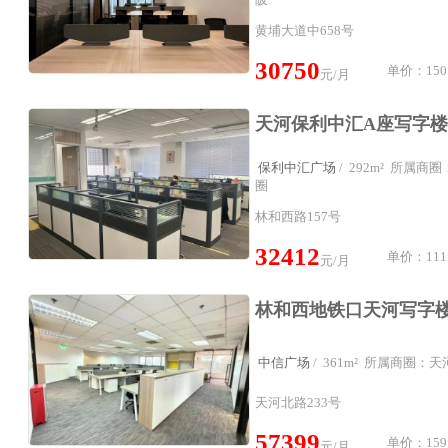
黄埔大道中658号
30750
单价：150
元/月
保利中汇广场
/ 292m² 所属
圈
林和西路157号
32412
单价：111
元/月
中信广场
/ 361m² 所属商圈：
天河北路233号
57399
单价：159
元/月