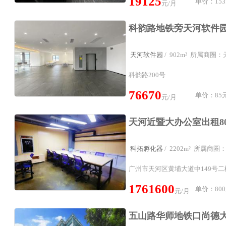
19125
单价：153
元/月
天河软件园
/ 902m² 所属商
科韵路200号
76670
单价：85元
元/月
科拓孵化器
/ 2202m² 所属商
广州市天河区黄埔大道中149号
1761600
单价：800
元/月