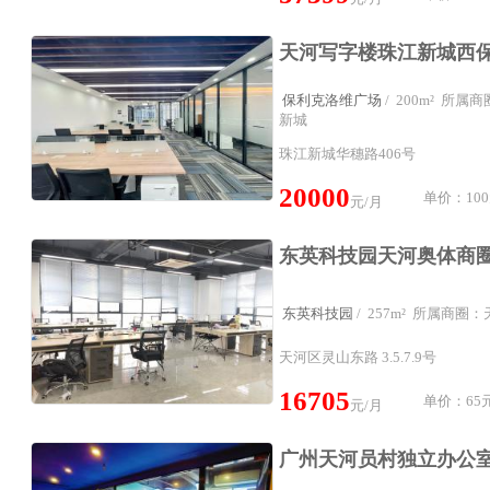
保利克洛维广场
/ 200m² 所
新城
珠江新城华穗路406号
20000
单价：100
元/月
东英科技园
/ 257m² 所属商圈
天河区灵山东路 3.5.7.9号
16705
单价：65元
元/月