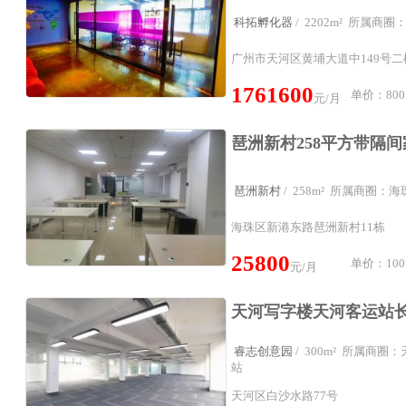
科拓孵化器
/ 2202m² 所属商
广州市天河区黄埔大道中149号
1761600
单价：800
元/月
琶洲新村
/ 258m² 所属商圈：
海珠区新港东路琶洲新村11栋
25800
单价：100
元/月
睿志创意园
/ 300m² 所属商
站
天河区白沙水路77号