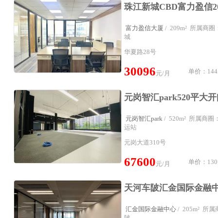
富力盈信大厦
/ 209m² 所属
城
华夏路28号
30096
单价：144
元/月
元岗智汇park
/ 520m² 所属
运站
元岗大道310号
67600
单价：130
元/月
汇金国际金融中心
/ 205m² 
陂