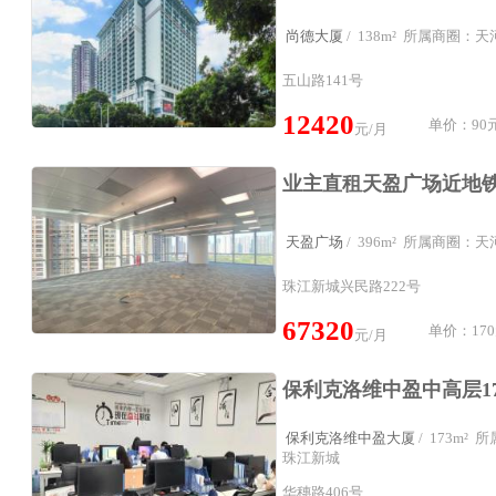
尚德大厦
/ 138m² 所属商圈：
五山路141号
12420
单价：90元
元/月
天盈广场
/ 396m² 所属商圈：
珠江新城兴民路222号
67320
单价：170
元/月
保利克洛维中盈大厦
/ 173m²
珠江新城
华穗路406号