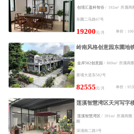
创境汇盈科智谷
/ 192m² 所
东圃二马路67号
19200
单价：100
元/月
金岸582创意园
/ 869m² 所属
黄埔大道东582号
82555
单价：95元
元/月
莲溪智慧湾区
/ 391m² 所属
圈
深涌南二路3号