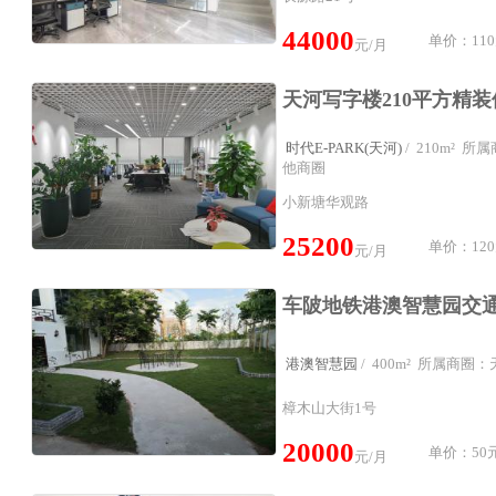
44000
单价：110
元/月
时代E-PARK(天河)
/ 210m² 
他商圈
小新塘华观路
25200
单价：120
元/月
港澳智慧园
/ 400m² 所属商圈
樟木山大街1号
20000
单价：50元
元/月