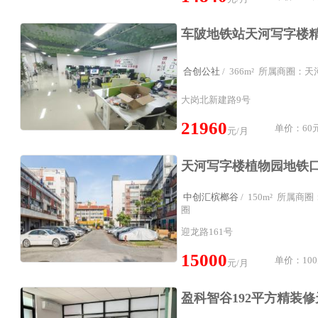
合创公社
/ 366m² 所属商圈：
大岗北新建路9号
21960
单价：60元
元/月
中创汇槟榔谷
/ 150m² 所属
圈
迎龙路161号
15000
单价：100
元/月