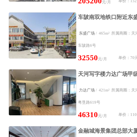
205200
单价：152
元/月
东盛广场
/ 465m² 所属商圈：
车陂路6号
32550
单价：70元
元/月
力达广场
/ 421m² 所属商圈：
粤垦路619号
46310
单价：110
元/月