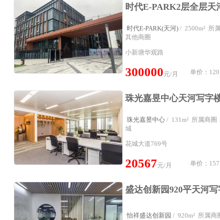
时代E-PARK(天河)
/ 2500m²
其他商圈
小新塘华观路
300000
单价：120
元/月
珠光嘉昱中心
/ 131m² 所属
城
花城大道769号
20567
单价：157
元/月
怡祥盛达创新园
/ 920m² 所