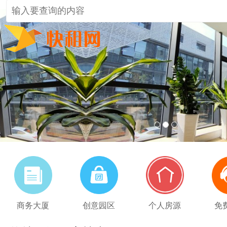
1
2
3
商务大厦
创意园区
个人房源
免