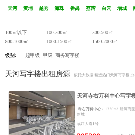
天河
黄埔
越秀
海珠
番禺
荔湾
白云
增城
100㎡以下
100-300㎡
300-500㎡
800-1000㎡
1000-1500㎡
1500-2000㎡
级别:
超甲级
甲级
商务写字楼
天河写字楼出租房源
依托大数据 精选热门天河写字楼,
寺右万科中心
/ 1350m² 所属
新城
临江大道1号