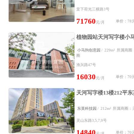
棠下荷光三横路3号
71760
单价：78元
元/月
小马驹创意园
/ 229m² 所属
圈
渔兴路47号
16030
单价：70元
元/月
东英科技园
/ 212m² 所属商
灵山东路3,5,7,9号
14840
单价：70元
元/月