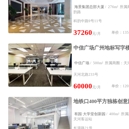
海景集团总部大厦
/ 276m² 
韵路
科韵中路9号11号
37260
单价：135
元/月
中信广场
/ 500m² 所属商圈：
天河北路233号
60000
单价：120
元/月
有园·大学堂创新园
/ 400m² 
天河客运站
长源路21号