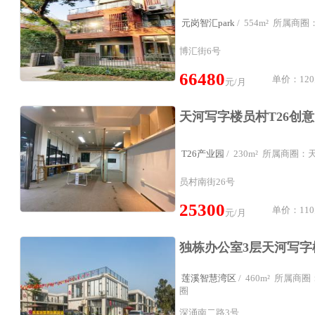
元岗智汇park
/ 554m² 所属商
博汇街6号
66480
单价：120
元/月
T26产业园
/ 230m² 所属商圈
员村南街26号
25300
单价：110
元/月
莲溪智慧湾区
/ 460m² 所属
圈
深涌南二路3号