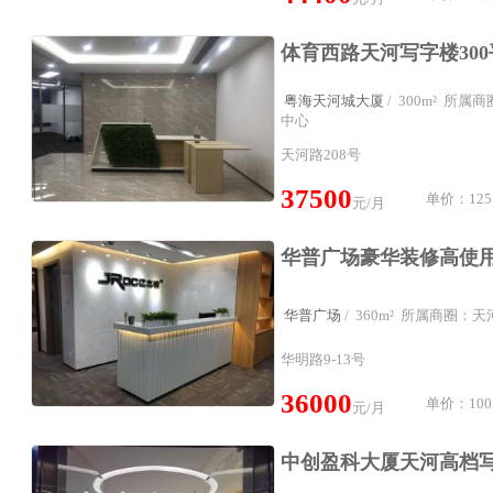
粤海天河城大厦
/ 300m² 所
中心
天河路208号
37500
单价：125
元/月
华普广场
/ 360m² 所属商圈：
华明路9-13号
36000
单价：100
元/月