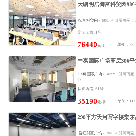
御富科贸园
/ 980m² 所属商
棠东东路11号
76440
单价：78元
元/月
中泰国际广场
/ 306m² 所属
心
林和西路161号
35190
单价：115
元/月
昌旺财富广场
/ 290m² 所属