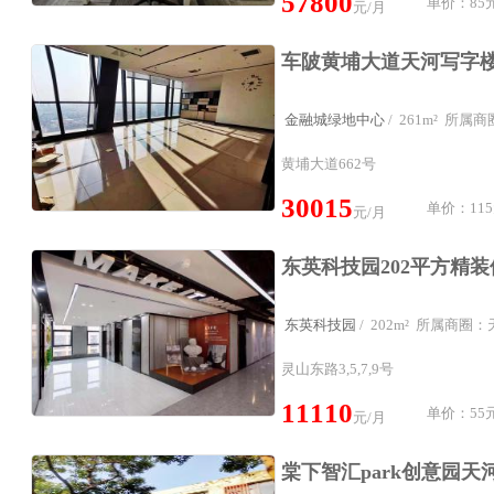
57800
单价：85元
元/月
金融城绿地中心
/ 261m² 所
黄埔大道662号
30015
单价：115
元/月
东英科技园
/ 202m² 所属商
灵山东路3,5,7,9号
11110
单价：55元
元/月