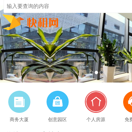
1
2
3
商务大厦
创意园区
个人房源
免