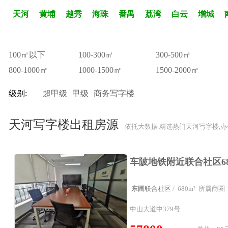
天河
黄埔
越秀
海珠
番禺
荔湾
白云
增城
100㎡以下
100-300㎡
300-500㎡
800-1000㎡
1000-1500㎡
1500-2000㎡
级别:
超甲级
甲级
商务写字楼
天河写字楼出租房源
依托大数据 精选热门天河写字楼,
东圃联合社区
/ 680m² 所属
中山大道中379号