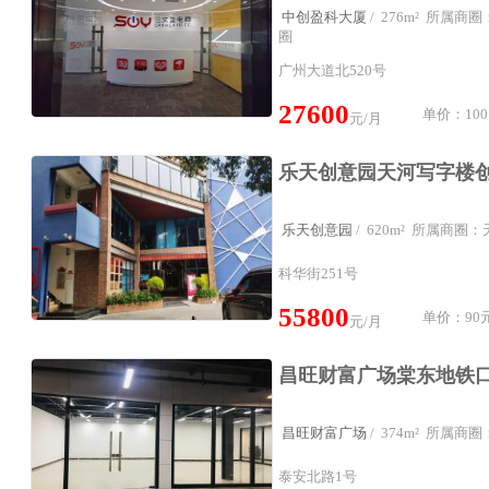
中创盈科大厦
/ 276m² 所属
圈
广州大道北520号
27600
单价：100
元/月
乐天创意园
/ 620m² 所属商
科华街251号
55800
单价：90元
元/月
昌旺财富广场
/ 374m² 所属
泰安北路1号