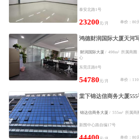
泰安北路1号
23200
单价：80元
元/月
财润国际大厦
/ 498m² 所属
心
东莞庄路8号
54780
单价：110
元/月
锦达信商务大厦
/ 555m² 所
新围中心路自编17号
44400
单价：80元
元/月