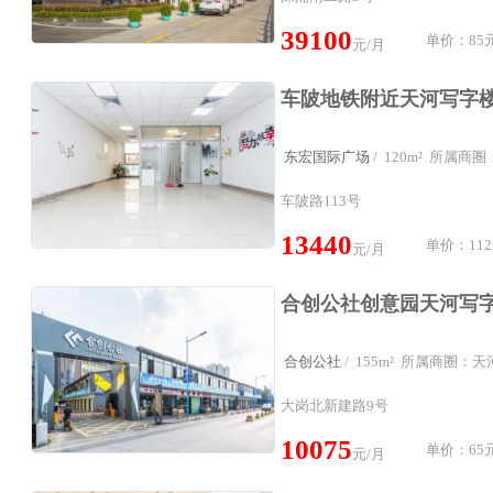
39100
单价：85元
元/月
东宏国际广场
/ 120m² 所属
车陂路113号
13440
单价：112
元/月
合创公社
/ 155m² 所属商圈：
大岗北新建路9号
10075
单价：65元
元/月