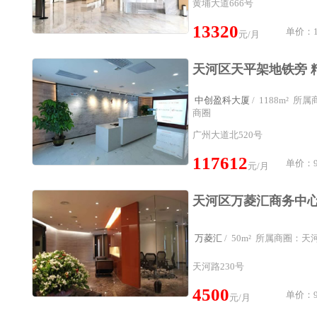
黄埔大道666号
13320
单价：1
元/月
中创盈科大厦
/ 1188m² 
商圈
广州大道北520号
117612
单价：9
元/月
万菱汇
/ 50m² 所属商圈：
天河路230号
4500
单价：9
元/月