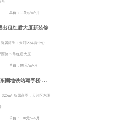
9号
单价：115元/m²⋅月
楼出租红盾大厦新装修
0m² 所属商圈：天河区体育中心
西路59号红盾大厦
单价：90元/m²⋅月
天河区5号线东圃地铁站写字楼 精装3+1格式
/ 325m² 所属商圈：天河区东圃
号
单价：130元/m²⋅月