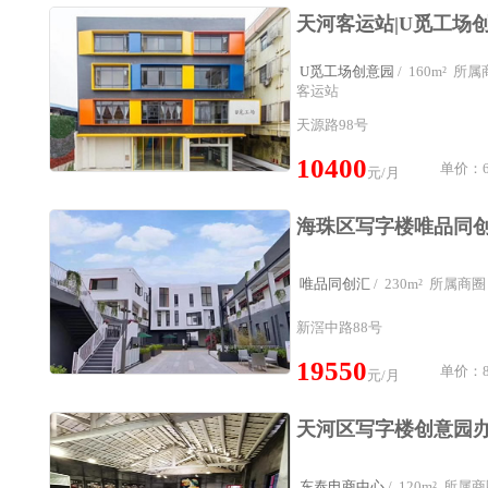
U觅工场创意园
/ 160m² 
客运站
天源路98号
10400
单价：6
元/月
唯品同创汇
/ 230m² 所属
新滘中路88号
19550
单价：8
元/月
东泰电商中心
/ 120m² 所