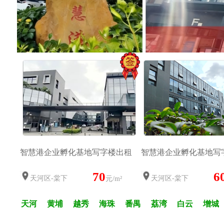
智慧港企业孵化基地写字楼出租
智慧港企业孵化基地写
70
6
天河区-棠下
天河区-棠下
元/m²
天河
黄埔
越秀
海珠
番禺
荔湾
白云
增城