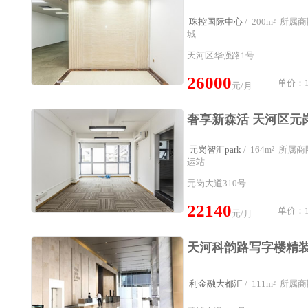
珠控国际中心
/ 200m² 所
城
天河区华强路1号
26000
单价：1
元/月
元岗智汇park
/ 164m² 所
运站
元岗大道310号
22140
单价：1
元/月
利金融大都汇
/ 111m² 所