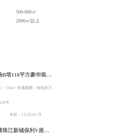
500-800㎡
2000㎡以上
保利叁悦广场B塔118平方豪华装修办公室
塔
/ 118m² 所属商圈：海珠区万
26号
单价：125元/m²⋅月
天河区写字楼珠江新城保利V座出租 高层 采光非常好