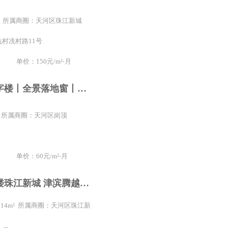
8m² 所属商圈：天河区珠江新城
村冼村路11号
单价：150元/m²⋅月
天河石牌写字楼丨全景落地窗丨方正实用丨旺财办公室火热招租
m² 所属商圈：天河区岗顶
单价：60元/m²⋅月
天河区写字楼珠江新城 津滨腾越大厦 114平米 精装修
 114m² 所属商圈：天河区珠江新