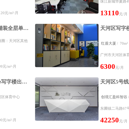
珠江新城华夏路4
13110
20元/m²⋅月
元/月
天河区天平架地铁旁 精装全层单位出租
天河区写字
所属商圈：天河区其他
红盾大厦
/ 7
广州市天河区体育
6300
9元/m²⋅月
元/月
天河区万菱汇商务中心写字楼出租新装修
天河区体育中心
创境汇盈科智谷
东圃镇二马路67
42250
0元/m²⋅月
元/月