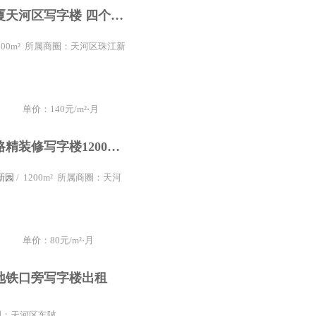
富力盈信大厦天河区写字楼 四个间隔 精装修使用率高
 300m² 所属商圈：天河区珠江新
单价：140元/m²⋅月
天河区科韵路精装修写字楼1200平超高实用8个隔间
新园
/ 1200m² 所属商圈：天河
单价：80元/m²⋅月
地铁口旁写字楼出租
商圈：天河区车陂