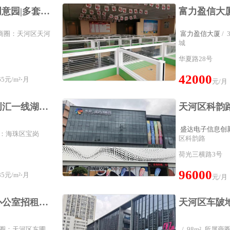
天河客运站|U觅工场创意园|多套小面积|天河区写字楼
所属商圈：天河区天河
富力盈信大厦
/
城
华夏路28号
42000
5元/m²⋅月
元/月
海珠区写字楼唯品同创汇一线湖景基地
盛达电子信息创
商圈：海珠区宝岗
区科韵路
荷光三横路3号
96000
5元/m²⋅月
元/月
天河区写字楼创意园办公室招租，120平方，精装带空调
天河区车陂
属商圈：天河区东圃
/ 98m² 所属