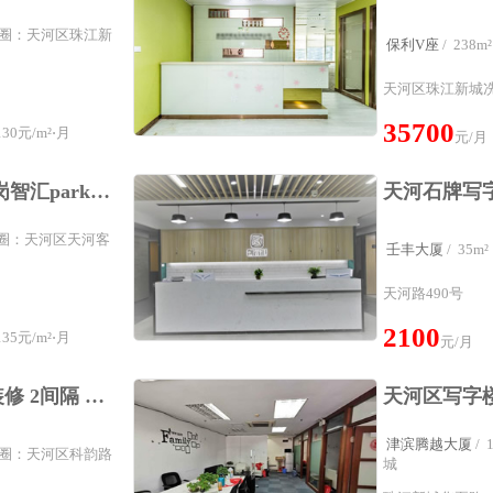
属商圈：天河区珠江新
保利V座
/ 23
天河区珠江新城冼
35700
30元/m²⋅月
元/月
奢享新森活 天河区元岗智汇park写字楼
属商圈：天河区天河客
壬丰大厦
/ 35
天河路490号
2100
35元/m²⋅月
元/月
天河科韵路写字楼精装修 2间隔 方正实用 望江单位
津滨腾越大厦
/
属商圈：天河区科韵路
城