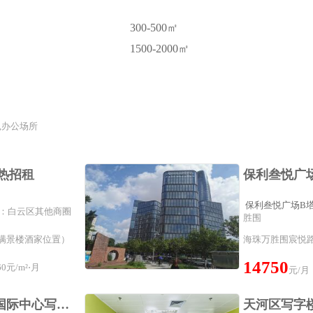
300-500㎡
1500-2000㎡
,办公场所
火热招租
保利叁悦广场B
商圈：白云区其他商圈
胜围
原满景楼酒家位置）
海珠万胜围宸悦路
14750
0元/m²⋅月
元/月
天河区珠江新城 珠控国际中心写字楼精装修出租