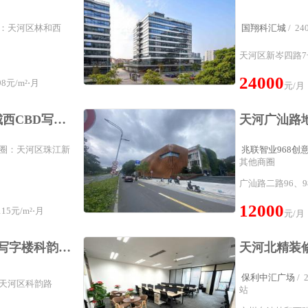
商圈：天河区林和西
国翔科汇城
/ 
天河区新岑四路7
24000
8元/m²⋅月
元/月
津滨腾越北塔珠江新城西CBD写字楼187平方3隔间办公室精装修双面采光
属商圈：天河区珠江新
兆联智业968创
其他商圈
广汕路二路96、9
12000
15元/m²⋅月
元/月
天河汉银广场353平方写字楼科韵路地铁上盖广州金融城CBD办公室
保利中汇广场
/
圈：天河区科韵路
站