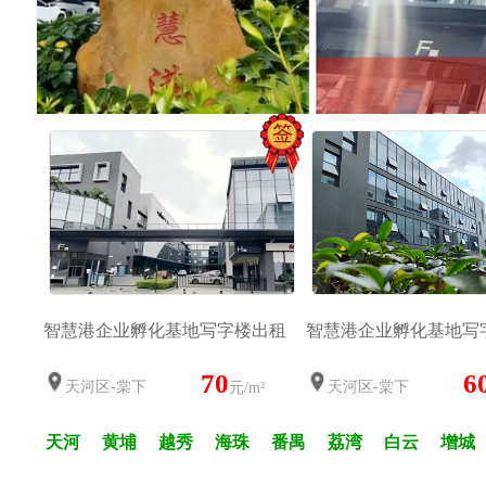
智慧港企业孵化基地写字楼出租
智慧港企业孵化基地写
70
6
天河区-棠下
天河区-棠下
元/m²
天河
黄埔
越秀
海珠
番禺
荔湾
白云
增城