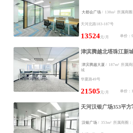
大都会广场
/ 138m² 所属
天河北路183-187号
13524
单价：9
元/月
津滨腾越大厦
/ 187m² 所
城
华夏路49号
21505
单价：1
元/月
汉银广场
/ 353m² 所属商