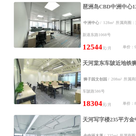
中洲中心
/ 128m² 所属商
新港东路1068号
12544
单价：9
元/月
狮子园文创园
/ 208m² 所
车陂路586号
18304
单价：8
元/月
金中环大厦
/ 235m² 所属