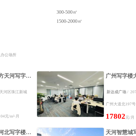
300-500㎡
1500-2000㎡
,办公场所
华普广场精装修178平方天河写字楼近地铁五羊邨站西向
圈：天河区珠江新城
新达成广场
/ 
广州大道北197号
17802
04元/m²⋅月
元/月
138平方大都会广场天河北写字楼近地铁精装修双面采光办公室