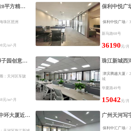
琶洲岛CBD中洲中心128平方精装修户型广州写字楼一线望江景观
圈：海珠区琶洲
保利中悦广场
/
新马路68号
36190
8元/m²⋅月
元/月
天河棠东车陂近地铁狮子园创意园208平方精装修办公室可拎包入住
津滨腾越大厦
/
属商圈：天河区车陂
城
华夏路49号
15042
8元/m²⋅月
元/月
天河写字楼235平方金中环大厦近地铁精装修办公室4隔间拎包入住
保利中汇广场
/
商圈：天河区珠江新城