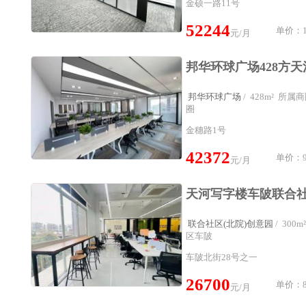
金硕一路11号
52244
单价：1
元/月
邦华环球广场
/ 428m² 所
圈
金穗路1号
42372
单价：9
元/月
联合社区(北院)创意园
/ 30
区车陂
车陂北街28号之一
26700
单价：8
元/月