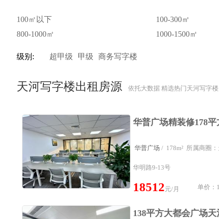
100㎡以下
100-300㎡
800-1000㎡
1000-1500㎡
级别:
超甲级
甲级
商务写字楼
天河写字楼出租房源
依托大数据 精选热门天河写字楼
华普广场
/ 178m² 所属商
华明路9-13号
18512
单价：1
元/月