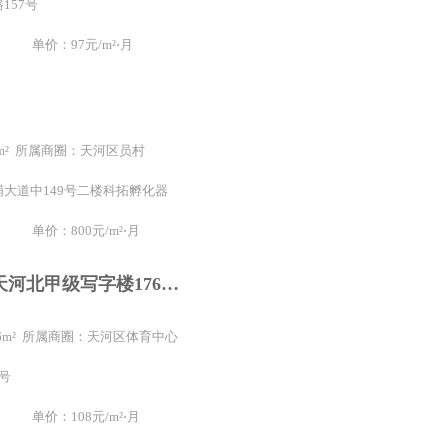
157号
单价：97元/m²⋅月
20m² 所属商圈：天河区员村
大道中149号二楼科拓孵化器
单价：800元/m²⋅月
大都会广场天河北甲级写字楼176平方全新装修办公室可配齐家私
176m² 所属商圈：天河区体育中心
7号
单价：108元/m²⋅月