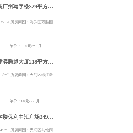
保利中悦广场广州写字楼329平方办公室CBD甲级写字楼精装修
 329m² 所属商圈：海珠区万胜围
单价：110元/m²⋅月
珠江新城西津滨腾越大厦218平方精装修带家具天河写字楼出租
 218m² 所属商圈：天河区珠江新
单价：69元/m²⋅月
广州天河写字楼保利中汇广场249平方广州东站地铁站办公室精装修
 249m² 所属商圈：天河区其他商