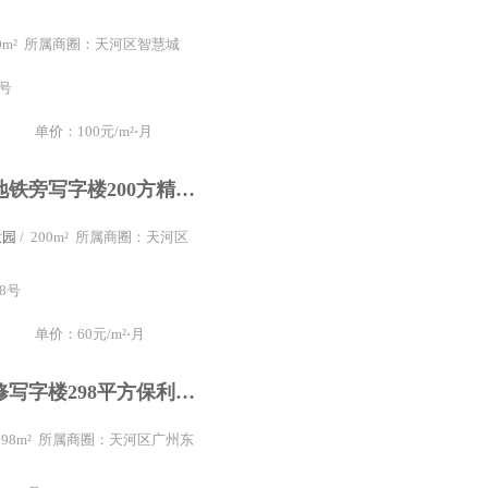
240m² 所属商圈：天河区智慧城
号
单价：100元/m²⋅月
天河广汕路地铁旁写字楼200方精装办公室兆联智业968创意园园林社区方正采光好
意园
/ 200m² 所属商圈：天河区
8号
单价：60元/m²⋅月
天河北精装修写字楼298平方保利中汇广场办公室3隔间可拎包入住
 298m² 所属商圈：天河区广州东