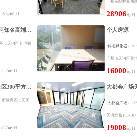
广州东站林和西路
28906
48元/m²⋅月
元/月
邦华环球广场428方天河知名高端甲级写字楼精装修办公室
个人房源
属商圈：天河区其他商
科拓孵化器
/ 
广州市天河区黄埔
16000
9元/m²⋅月
元/月
天河写字楼车陂联合社区300平方 拎包入住 多面积可选办公室出租
0m² 所属商圈：天河
大都会广场
/ 
天河北路183-18
19008
9元/m²⋅月
元/月