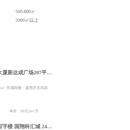
500-800㎡
2000㎡以上
广州写字楼大厦新达成广场207平方2隔间办公室精装修
207m² 所属商圈：越秀区东风路
单价：86元/m²⋅月
天河智慧城写字楼 国翔科汇城 240平方精装修办公室招商直租