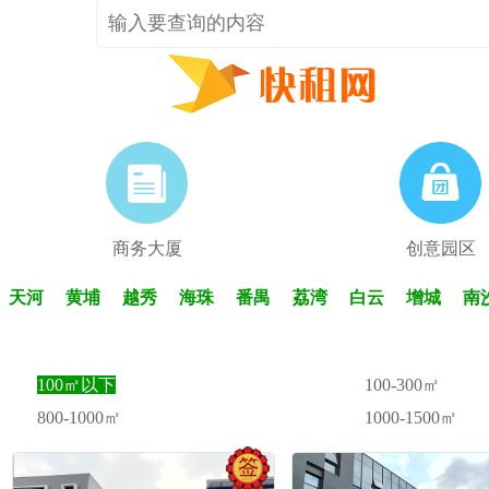
商务大厦
创意园区
天河
黄埔
越秀
海珠
番禺
荔湾
白云
增城
南
100㎡以下
100-300㎡
800-1000㎡
1000-1500㎡