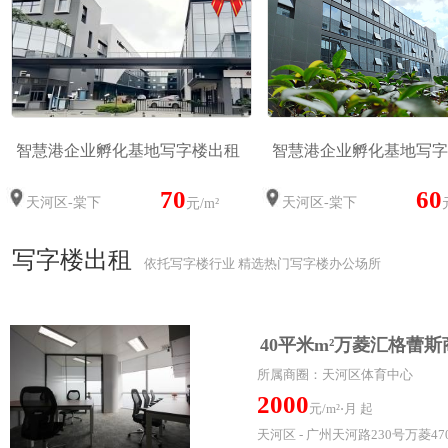
智慧港企业孵化基地写字楼出租
智慧港企业孵化基地写字
70
60
天河区-棠下
天河区-棠下
元/m²
写字楼出租
依托写字楼行业 精选热门写字楼办公场所
40平米m²万菱汇格蕾
所属商圈：天河区体育中心
2000
元/m²⋅月 起
天河区 - 广州天河路230号万菱47