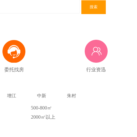
搜索
委托找房
行业资迅
增江
中新
朱村
500-800㎡
2000㎡以上