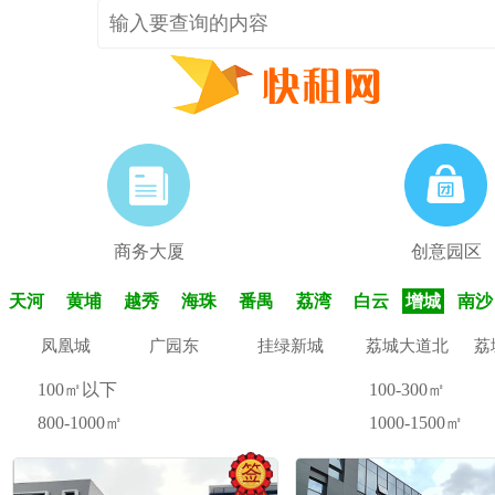
商务大厦
创意园区
天河
黄埔
越秀
海珠
番禺
荔湾
白云
增城
南沙
凤凰城
广园东
挂绿新城
荔城大道北
荔
100㎡以下
100-300㎡
800-1000㎡
1000-1500㎡