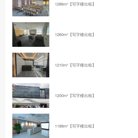
1286m²【写字楼出租】
1260m²【写字楼出租】
1210m²【写字楼出租】
1200m²【写字楼出租】
1188m²【写字楼出租】