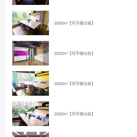
2202m²【写字楼出租】
2202m²【写字楼出租】
2202m²【写字楼出租】
2202m²【写字楼出租】