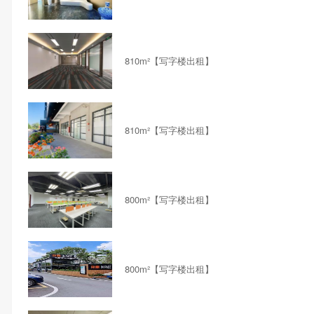
810m²【写字楼出租】
810m²【写字楼出租】
800m²【写字楼出租】
800m²【写字楼出租】