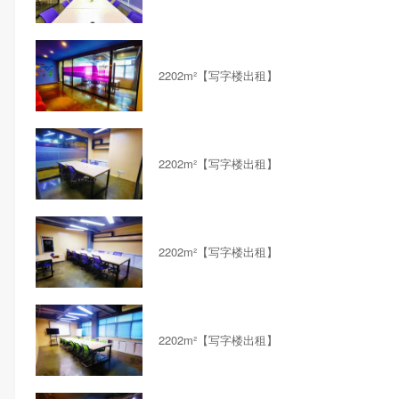
2202m²【写字楼出租】
2202m²【写字楼出租】
2202m²【写字楼出租】
2202m²【写字楼出租】