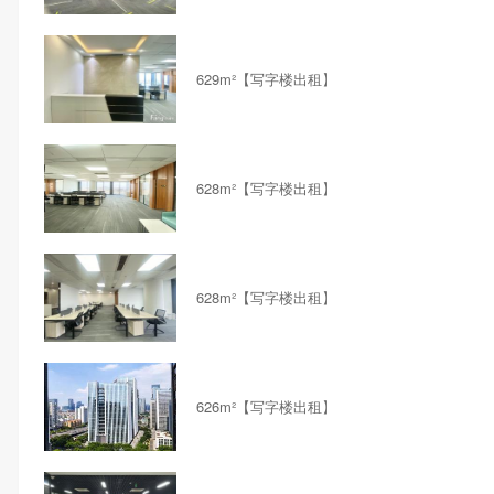
629m²【写字楼出租】
628m²【写字楼出租】
628m²【写字楼出租】
626m²【写字楼出租】