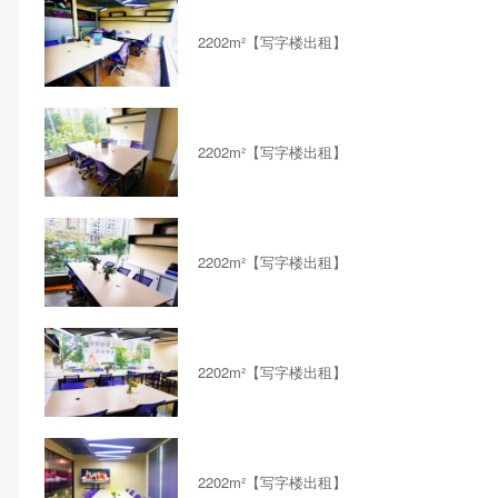
2202m²【写字楼出租】
2202m²【写字楼出租】
2202m²【写字楼出租】
2202m²【写字楼出租】
2202m²【写字楼出租】