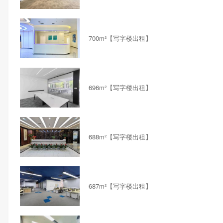
700m²【写字楼出租】
696m²【写字楼出租】
688m²【写字楼出租】
687m²【写字楼出租】