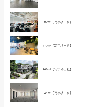
882m²【写字楼出租】
870m²【写字楼出租】
869m²【写字楼出租】
841m²【写字楼出租】