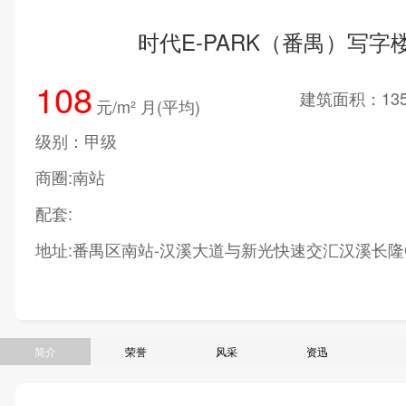
时代E-PARK（番禺）写字
108
建筑面积：135
元/m² 月(平均)
级别：甲级
商圈:南站
配套:
地址:番禺区南站-汉溪大道与新光快速交汇汉溪长隆
简介
荣誉
风采
资迅