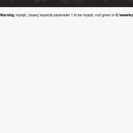
Warning
: mysqli_close() expects parameter 1 to be mysqli, null given in
C:\www\k