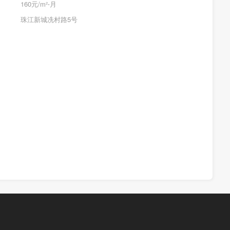
160元/m²⋅月
珠江新城冼村路5号