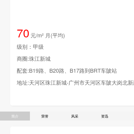
70
元/m² 月(平均)
级别：甲级
商圈:珠江新城
配套:B19路、B20路、B17路到BRT车陂站
地址:天河区珠江新城-广州市天河区车陂大岗北新
简介
荣誉
风采
资迅