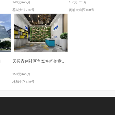
140元/m²⋅月
100元/m²⋅月
花城大道770号
黄埔大道西108号
租
天誉青创社区鱼窝空间创意园写字楼出租
150元/m²⋅月
林和中路136号