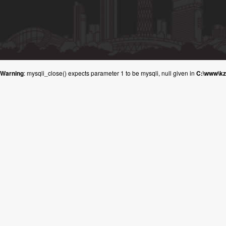
Warning
: mysqli_close() expects parameter 1 to be mysqli, null given in
C:\www\k