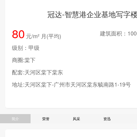
冠达-智慧港企业基地写字
80
建筑面积：100
元/m² 月(平均)
级别：甲级
商圈:棠下
配套:天河区棠下棠东
地址:天河区棠下-广州市天河区棠东毓南路1-19号
简介
荣誉
风采
资迅