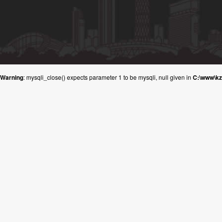
Warning
: mysqli_close() expects parameter 1 to be mysqli, null given in
C:\www\k