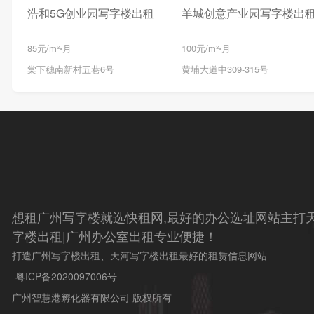
浩和5G创业园写字楼出租
羊城创意产业园写字楼出
85元/m²⋅月
100元/m²⋅月
棠下穗南新村五巷6号
黄埔大道中309-315号
想租广州写字楼就选快租网,最好的办公选址网站主打天
字楼出租|广州办公室出租专业便捷！
打造广州写字楼出租、天河写字楼出租最好的租赁信息网站
粤ICP备2020097006号
广州智慧港孵化器有限公司 版权所有