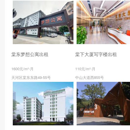
棠东梦想公寓出租
棠下大厦写字楼出租
1600元/m²⋅月
110元/m²⋅月
天河区棠东东路49-55号
中山大道西855号