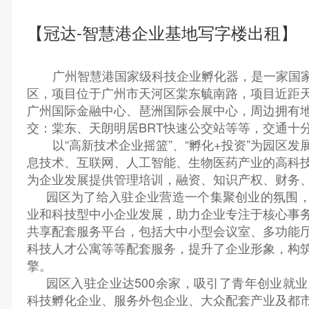
【冠达-智慧港企业基地写字楼出租】
广州
智慧港国家级科技企业
孵化器
，是一家国
区，项目位于
广州市天河
区
棠东毓南路，项目近
距
广州国际金融中心、琶洲国际会展中心，
周边拥有
交：棠东、天朗明居BRT快速公交站等等，
交通十
以
“高新技术企业摇篮”
、
“孵化+投资”为园区
息技术、互联网、人工智能、生物医药产业的高科
为企业发展提供管理培训，融资、知识产权、财务
园区为了给入驻企业营造一个集聚创业的氛围
业和科技型中小企业发展，助力企业专注于核心事
共享配套服务平台，包括大中小型会议室、多功能
科技人才公寓等等配套服务，提升了企业形象，构
擎。
园区入驻企业达
500余家，吸引
了
青年创业就业
科技孵化企业、服务外包企业、
大众
配套产业及都