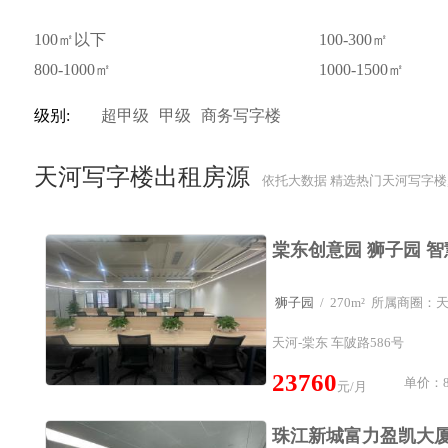
100㎡以下
100-300㎡
800-1000㎡
1000-1500㎡
级别:
超甲级
甲级
商务写字楼
天河写字楼出租房源
依托大数据 精选热门天河写字楼
狮子园
/ 270m² 所属商圈
天河-棠东 车陂路586号
23760
单价：8
元/月