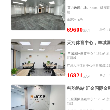
富力盈凯广场
/ 435m² 所
城
华夏路16号
69600
单价：1
元/月
羊城国际商贸中心
/ 189m
江新城
广州天河体育中心体育东路12
16821
单价：8
元/月
汇金国际金融中心
/ 128m
韵路