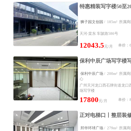
狮子园文创园
/ 185m² 所
天河-棠东 车陂路586号
12043.5
单价：65
元/月
保利中辰广场
/ 200m² 所
心
广州天河龙口西石牌街道龙口
场写字楼
17800
单价：8
元/月
邦华环球广场
/ 279m² 所