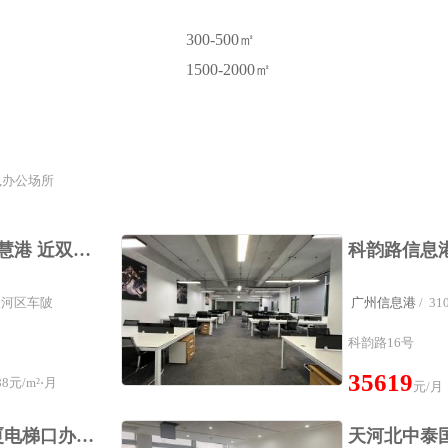
300-500㎡
1500-2000㎡
,办公场所
棠东创意园 狮子园 智慧港 近双地铁 独栋适合直播 办公出租
：天河区车陂
广州信息港
/ 
科韵路16号
35619
8元/m²⋅月
元/月
珠江新城富力盈凯大厦电梯口办公室双面采光435方高层