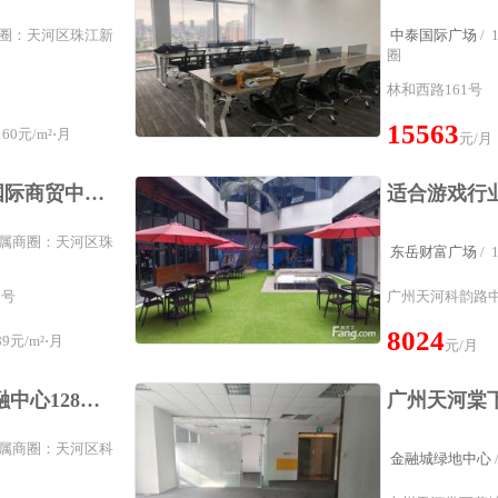
属商圈：天河区珠江新
中泰国际广场
/
圈
林和西路161号
15563
60元/m²⋅月
元/月
天河体育中心，羊城国际商贸中心，精装+3个间隔，配家私
² 所属商圈：天河区珠
东岳财富广场
/
2号
广州天河科韵路中
8024
9元/m²⋅月
元/月
科韵路站 汇金国际金融中心128方2个间隔14人工区拎包入驻
广州天河棠下
² 所属商圈：天河区科
金融城绿地中心