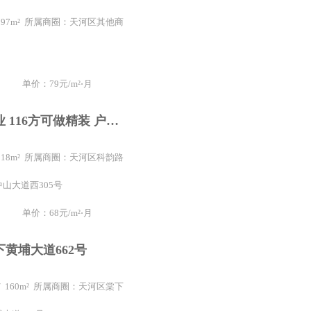
 197m² 所属商圈：天河区其他商
单价：79元/m²⋅月
适合游戏行业 116方可做精装 户型方正 可空调 配套齐全
 118m² 所属商圈：天河区科韵路
山大道西305号
单价：68元/m²⋅月
黄埔大道662号
/ 160m² 所属商圈：天河区棠下