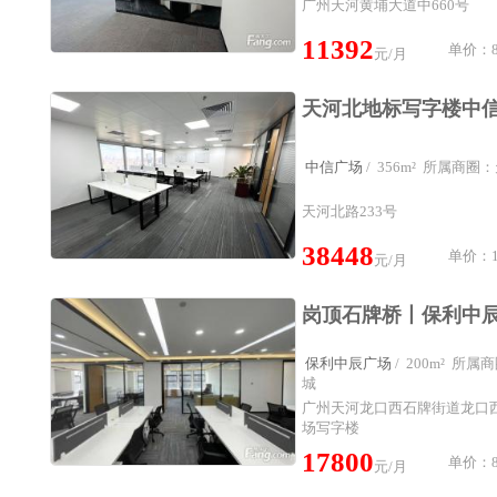
广州天河黄埔大道中660号
11392
单价：8
元/月
中信广场
/ 356m² 所属商
天河北路233号
38448
单价：1
元/月
保利中辰广场
/ 200m² 所
城
广州天河龙口西石牌街道龙口
场写字楼
17800
单价：8
元/月