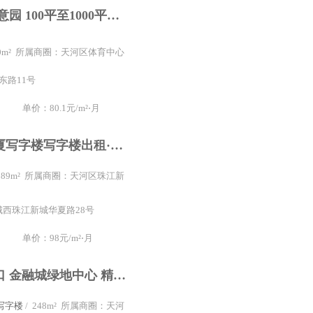
棠东 精装创意园 100平至1000平带装修 拎包入住出租
150m² 所属商圈：天河区体育中心
东路11号
单价：80.1元/m²⋅月
富力盈信大厦写字楼写字楼出租·办公室租赁珠江新城富力盈信丨精装289方丨采光好 家具齐全丨拎包入驻
 289m² 所属商圈：天河区珠江新
西珠江新城华夏路28号
单价：98元/m²⋅月
科韵路地铁口 金融城绿地中心 精装可配家私 4个间隔
写字楼
/ 248m² 所属商圈：天河