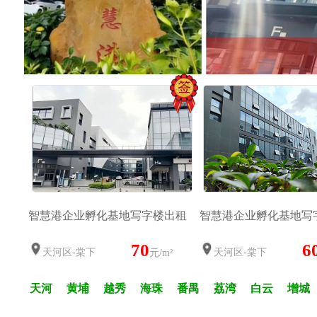
智慧港企业孵化基地写字楼出租
智慧港企业孵化基地写
70
6
天河区-棠下
天河区-棠下
元/m²
天河
黄埔
越秀
海珠
番禺
荔湾
白云
增城