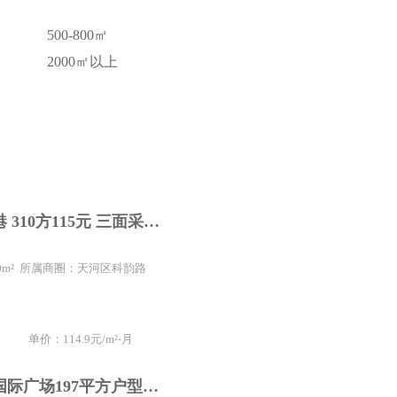
500-800㎡
2000㎡以上
科韵路信息港 310方115元 三面采光 带全套家具 南向
310m² 所属商圈：天河区科韵路
单价：114.9元/m²⋅月
天河北中泰国际广场197平方户型方正采光好大气前台带家私拎包入住