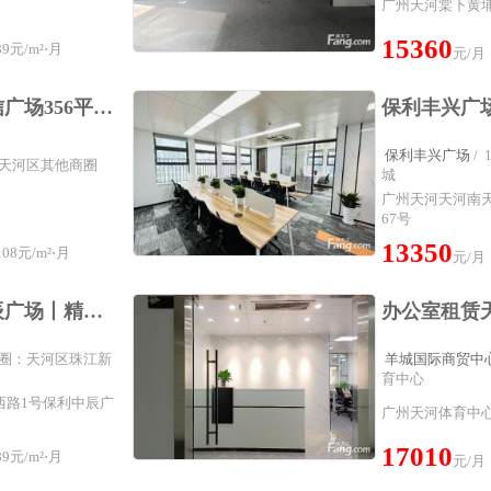
广州天河棠下黄埔
15360
9元/m²⋅月
元/月
天河北地标写字楼中信广场356平方东北向办公室精装修带4隔间
保利丰兴广场
/
圈：天河区其他商圈
城
广州天河天河南天
67号
13350
08元/m²⋅月
元/月
岗顶石牌桥丨保利中辰广场丨精装修200一300方出租丨配家私
属商圈：天河区珠江新
羊城国际商贸中
育中心
西路1号保利中辰广
广州天河体育中心
17010
9元/m²⋅月
元/月