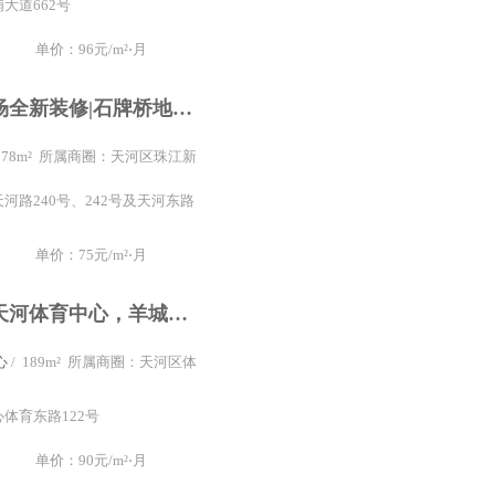
大道662号
单价：96元/m²⋅月
保利丰兴广场全新装修|石牌桥地铁上盖|交通方便|价格实惠
 178m² 所属商圈：天河区珠江新
河路240号、242号及天河东路
单价：75元/m²⋅月
办公室租赁天河体育中心，羊城国际商贸中心，精装+3个间隔，配家私
心
/ 189m² 所属商圈：天河区体
体育东路122号
单价：90元/m²⋅月